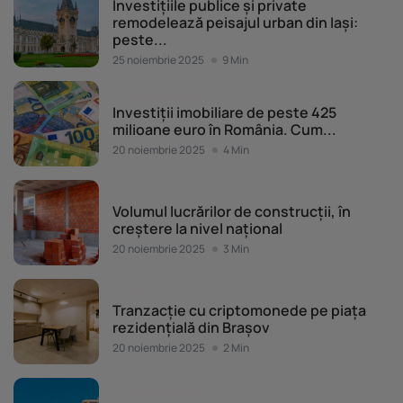
Investițiile publice și private
remodelează peisajul urban din Iași:
peste...
25 noiembrie 2025
9 Min
Piața imobiliară
Investiții imobiliare de peste 425
milioane euro în România. Cum...
20 noiembrie 2025
4 Min
Piața imobiliară
Volumul lucrărilor de construcții, în
creștere la nivel național
20 noiembrie 2025
3 Min
Piața imobiliară
Tranzacție cu criptomonede pe piața
rezidențială din Brașov
20 noiembrie 2025
2 Min
Piața imobiliară