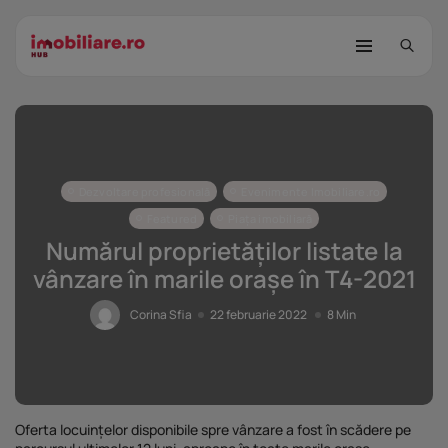
Dezvoltare profesională
Evenimente Imobiliare.ro
Featured
Piața imobiliară
Numărul proprietăților listate la
vânzare în marile orașe în T4-2021
STUDIU Imobiliare.ro: Câtă încredere
mai...
Corina Sfia
22 februarie 2022
8 Min
25 noiembrie 2025
8 Min
Investițiile publice și private
remodelează...
25 noiembrie 2025
9 Min
Oferta locuințelor disponibile spre vânzare a fost în scădere pe