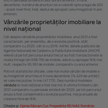
430 în perioada similară a celor doi ani anteriori. În luna
decembrie, numărul de anunțuri noi a coborât spre pragul de 200
– acest nivel fiind, însă, destul de apropiat celui înregistrat în anii
anteriori.
Vânzările proprietăților imobiliare la
nivel național
Cât despre vânzările proprietăților imobiliare, anul 2021 a fost
caracterizat, per ansamblu, de o evoluție pozitivă, atât
comparativ cu 2020, cât și cu 2019. Astfel, datele publicate de
Agenția Națională de Cadastru și Publicitate Imobiliară (ANCPI)
relevă că pe tot parcursul anului trecut au fost tranzacționate la
nivelul întregii țări 698.756 de imobile, adică cu aproape 16% mai
mult, respectiv 95.951 de imobile, comparativ cu anul anterior.
Potrivit statisticilor oficiale, cele mai multe vânzări de imobile s-
au înregistrat anul trecut în luna decembrie (74.429 de unități),
iar cele mai puține, în mai (47.773). Deși numărul imobilelor
vândute
la nivel național a fost mai mic în ultimul trimestru din
2021 comparativ cu perioada similară din 2020, pe tot parcursul
anului a fost consemnată o evoluție pozitivă, marja anuală de
creștere fiind de 16%.
Citește și:
Opinie Răzvan Cuc Președinte RE/MAX România: