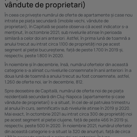
vândute de proprietari)
În ceea ce privește numărul de oferte de apartamente și case nou
intrate pe piața secundară (imobile vechi, vândute de
proprietari), în Capitală se poate observa că acest indicator s-a
menținut, în octombrie 2021, sub nivelurile atinse în perioada
similară a celor doi ani anteriori. Astfel, în prima lună de toamnă a
anului trecut au intrat circa 1.100 de proprietăți noi pe acest
segment al pieței bucureștene, față de peste 1.700 în 2019 și,
respectiv, peste 1.800 în 2020.
În noiembrie și în decembrie, însă, numărul ofertelor din această
categorie s-a aliniat cu nivelurile consemnate în anii anteriori: în a
doua lună de toamnă a anului trecut au fost consemnate, astfel,
1.260 de oferte noi, iar în decembrie, 812.
Spre deosebire de Capitală, numărul de oferte noi de pe piața
rezidențială secundară din Cluj-Napoca (apartamente și case
vândute de proprietari) s-a situat, în cel de-al patrulea trimestru
al anului în curs, semnificativ sub nivelurile atinse în 2019 și 2020.
Mai exact, în octombrie 2021 au intrat circa 300 de proprietăți noi
pe acest segment al pieței clujene, față de peste 466 în 2019 și,
respectiv, peste 500 în 2020. În noiembrie 2021, numărul ofertelor
din această categorie s-a situat la 320 de anunțuri, față de circa