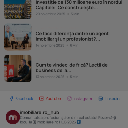
Investiție de 130 milioane euro în nordul
Capitalei. Ce construiește...
20 noiembrie 2025
3 Min
Evenimente Imobiliare.ro
Ce face diferența dintre un agent
imobiliar și un profesionist?...
14 noiembrie 2025
6 Min
Evenimente Imobiliare.ro
Cum te vindeci de frică? Lecții de
business de la...
13 noiembrie 2025
5 Min
Facebook
Youtube
Instagram
Linkedin
imobiliare.ro_hub
Comunitatea profesioniștilor din real estate! Rezervă-ți
locul la 🗓 Imobiliare.ro HUB 2026