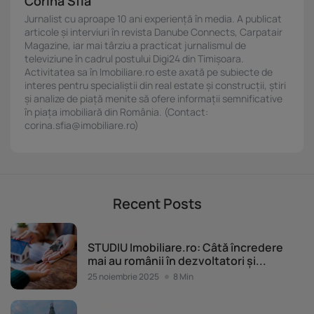
Corina Sfia
Jurnalist cu aproape 10 ani experiență în media. A publicat
articole și interviuri în revista Danube Connects, Carpatair
Magazine, iar mai târziu a practicat jurnalismul de
televiziune în cadrul postului Digi24 din Timișoara.
Activitatea sa în Imobiliare.ro este axată pe subiecte de
interes pentru specialiștii din real estate și construcții, știri
și analize de piață menite să ofere informații semnificative
în piața imobiliară din România. (Contact:
corina.sfia@imobiliare.ro)
Recent Posts
Piața imobiliară
STUDIU Imobiliare.ro: Câtă încredere
mai au românii în dezvoltatori și...
25 noiembrie 2025
8 Min
Piața imobiliară