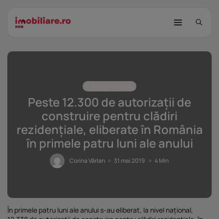
Piața imobiliară
Peste 12.300 de autorizații de
construire pentru clădiri
rezidențiale, eliberate în România
STUDIU Imobiliare.ro: Câtă încredere
în primele patru luni ale anului
mai...
25 noiembrie 2025
8 Min
Corina Vârlan
31 mai 2019
4 Min
Investițiile publice și private
remodelează...
25 noiembrie 2025
9 Min
În primele patru luni ale anului s-au eliberat, la nivel național,