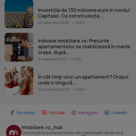
Piața imobiliară
Investiție de 130 milioane euro în nordul
Capitalei. Ce construiește...
20 noiembrie 2025
3 Min
Piața imobiliară
Indicele Imobiliare.ro: Prețurile
apartamentelor se stabilizează în marile
orașe, după...
3 noiembrie 2025
6 Min
Piața imobiliară
În cât timp vinzi un apartament? Orașul
unde o singură...
30 octombrie 2025
6 Min
Facebook
Youtube
Instagram
Linkedin
imobiliare.ro_hub
Comunitatea profesioniștilor din real estate! Rezervă-ți