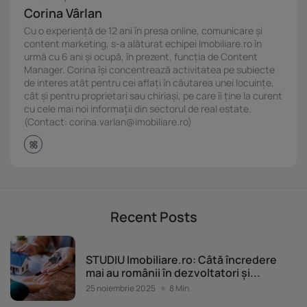
Corina Vârlan
Cu o experiență de 12 ani în presa online, comunicare și
content marketing, s-a alăturat echipei Imobiliare.ro în
urmă cu 6 ani și ocupă, în prezent, funcția de Content
Manager. Corina își concentrează activitatea pe subiecte
de interes atât pentru cei aflați în căutarea unei locuințe,
cât și pentru proprietari sau chiriași, pe care îi ține la curent
cu cele mai noi informații din sectorul de real estate.
(Contact: corina.varlan@imobiliare.ro)
Recent Posts
Piața imobiliară
STUDIU Imobiliare.ro: Câtă încredere
mai au românii în dezvoltatori și...
25 noiembrie 2025
8 Min