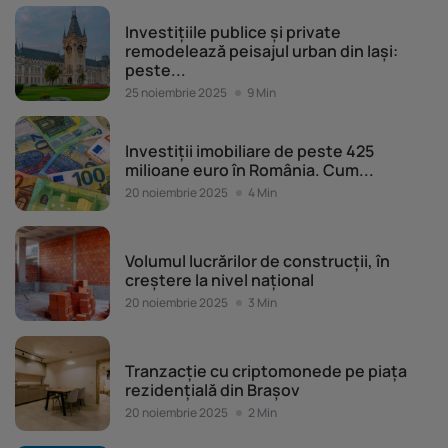
Piața imobiliară
Investițiile publice și private
remodelează peisajul urban din Iași:
peste...
25 noiembrie 2025
9 Min
Piața imobiliară
Investiții imobiliare de peste 425
milioane euro în România. Cum...
20 noiembrie 2025
4 Min
Piața imobiliară
Volumul lucrărilor de construcții, în
creștere la nivel național
20 noiembrie 2025
3 Min
Piața imobiliară
Tranzacție cu criptomonede pe piața
rezidențială din Brașov
20 noiembrie 2025
2 Min