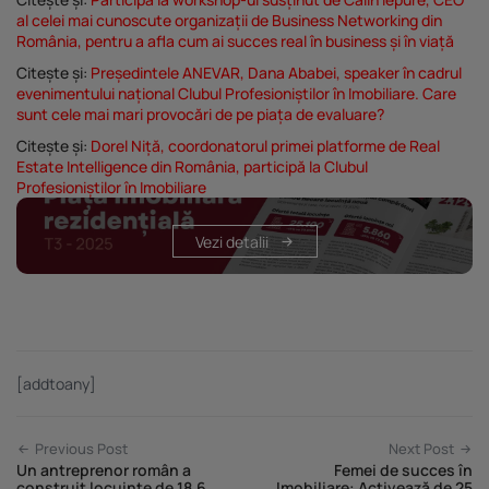
al celei mai cunoscute organizații de Business Networking din
România, pentru a afla cum ai succes real în business și în viață
Citește și:
Președintele ANEVAR, Dana Ababei, speaker în cadrul
evenimentului național Clubul Profesioniștilor în Imobiliare. Care
sunt cele mai mari provocări de pe piața de evaluare?
Citește și:
Dorel Niță, coordonatorul primei platforme de Real
Estate Intelligence din România, participă la Clubul
Profesioniștilor în Imobiliare
Vezi detalii
[addtoany]
Previous Post
Next Post
Un antreprenor român a
Femei de succes în
construit locuințe de 18,6
Imobiliare: Activează de 25