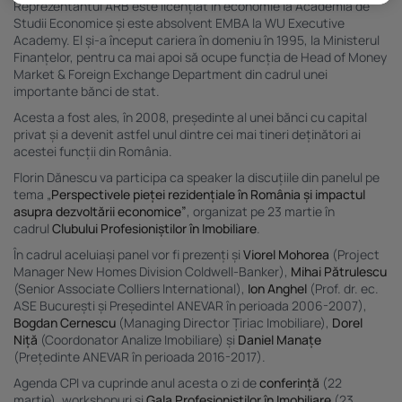
personalizat. Utilizarea profilurilor pentru selectarea publicității personalizate.
Reprezentantul ARB este licențiat în economie la Academia de
Crearea profilurilor pentru publicitate personalizată. Măsurarea performanței
Studii Economice și este absolvent EMBA la WU Executive
conținutului. Înțelegerea publicului prin statistici sau combinații de date din surse
Academy. El și-a început cariera în domeniu în 1995, la Ministerul
diferite. Utilizarea de date limitate pentru a selecta publicitatea. Utilizarea datelor
limitate pentru a selecta conținutul. Date precise de geolocație și identificarea prin
Finanțelor, pentru ca mai apoi să ocupe funcția de Head of Money
scanarea dispozitivului.
Market & Foreign Exchange Department din cadrul unei
Listă parteneri (furnizori)
importante bănci de stat.
Acesta a fost ales, în 2008, președinte al unei bănci cu capital
privat și a devenit astfel unul dintre cei mai tineri deținători ai
acestei funcții din România.
Florin Dănescu va participa ca speaker la discuțiile din panelul pe
tema „
Perspectivele pieței rezidențiale în România și impactul
asupra dezvoltării economice”
, organizat pe 23 martie în
cadrul
Clubului Profesioniștilor în Imobiliare
.
În cadrul aceluiași panel vor fi prezenți și
Viorel Mohorea
(Project
Manager New Homes Division Coldwell-Banker),
Mihai Pătrulescu
(Senior Associate Colliers International),
Ion Anghel
(Prof. dr. ec.
ASE București și Președintel ANEVAR în perioada 2006-2007),
Bogdan Cernescu
(Managing Director Țiriac Imobiliare),
Dorel
Niță
(Coordonator Analize Imobiliare) și
Daniel Manațe
(Prețedinte ANEVAR în perioada 2016-2017).
Agenda CPI va cuprinde anul acesta o zi de
conferință
(22
martie), workshopuri și
Gala Profesioniștilor în Imobiliare
(23