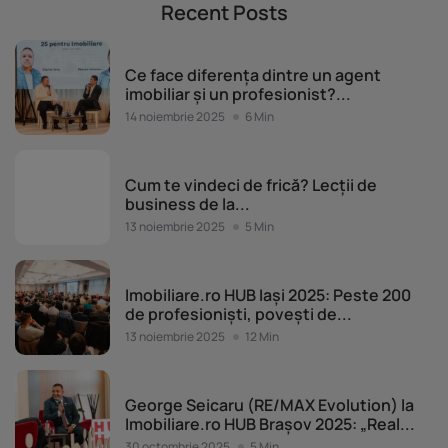
Recent Posts
Evenimente Imobiliare.ro
Ce face diferența dintre un agent
imobiliar și un profesionist?...
14 noiembrie 2025
6 Min
Evenimente Imobiliare.ro
Cum te vindeci de frică? Lecții de
business de la...
13 noiembrie 2025
5 Min
Evenimente Imobiliare.ro
Imobiliare.ro HUB Iași 2025: Peste 200
de profesioniști, povești de...
13 noiembrie 2025
12 Min
Evenimente Imobiliare.ro
George Seicaru (RE/MAX Evolution) la
Imobiliare.ro HUB Brașov 2025: „Real...
30 octombrie 2025
5 Min