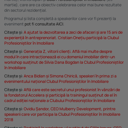
martie), care are ca obiectiv celebrarea celor mai bune rezultate
din sectorul rezidențial.
Programul și lista completă a speakerilor care vor fi prezenți la
eveniment
pot fi consultate AICI
.
Citește și:
A ajutat la dezvoltarea a zeci de afaceri și are 15 ani de
experiență în antreprenoriat. Cristian Onețiu participă la Clubul
Profesioniștilor în Imobiliare
Citește și:
Generația Z, viitorii clienți. Află mai multe despre
modul în care intracționează ei cu domeniul imobiliar dintr-un
workshop susținut de Silvia Dana Bogdan la Clubul Profesioniștilor
în Imobiliare
Citește și:
Anca Bidian și Simona Chirică, speakeri în prima zi a
evenimentului național Clubul Profesioniștilor în Imobiliare
Citește și:
Află care este secretul unui profesionist în vânzări de
la fondatorul Accelera și participă la trainingul susținut de el în
cadrul ediției naționale a Clubului Profesioniștilor în Imobiliare
Citește și:
Ovidiu Șandor, CEO Mulberry Development, printre
speakerii care vor participa la Clubul Profesioniștilor în Imobiliare
2018
Citește și:
Participă la workshop-ul susținut de Călin Iepure, CEO