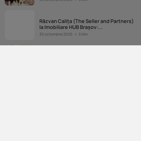
Evenimente Imobiliare.ro
Răzvan Calița (The Seller and Partners)
la Imobiliare HUB Brașov:...
30 octombrie 2025
5 Min
Evenimente Imobiliare.ro
Imobiliare.ro HUB Brașov 2025: Mai bine
de 350 de profesioniști...
29 octombrie 2025
13 Min
Evenimente Imobiliare.ro
Imobiliare.ro HUB Sibiu 2025: Peste 150
de participanți, networking, tendințe...
27 octombrie 2025
17 Min
Evenimente Imobiliare.ro
Sibiul, în topul pieței imobiliare. Ocupă
locul 6 la nivel...
24 octombrie 2025
4 Min