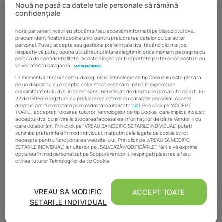
Nouă ne pasă ca datele tale personale să rămână
confidențiale
Noi și partenerii noștri
stocăm și/sau accesăm informații pe dispozitivul dvs.,
692
precum identificatorii cookie unici pentru prelucrarea datelor cu caracter
personal. Puteți accepta sau gestiona preferințele dvs. făcând clic mai jos,
respectiv vă puteți opune utilizării unui interes legitim în orice moment pe pagina cu
politica de confidențialitate. Aceste alegeri vor fi raportate partenerilor noștri și nu
vă vor afecta navigarea.
Mai multe detalii
La momentul afișării acestui dialog, nicio Tehnologie de tip Cookie nu este plasată
pe un dispozitiv, cu exceptia celor strict necesare, până la exprimarea
consimțământului dvs. în acest sens. Beneficiati de drepturile prevazute de art. 15-
22 din GDPR in legatura cu prelucrarea datelor cu caracter personal. Aceste
drepturi pot fi exercitate prin modalitatea indicata
aici
. Prin click pe “ACCEPT
TOATE”, acceptați folosirea tuturor Tehnologiilor de tip Cookie, care implică inclusiv
acceptul dvs. cu privire la stocarea/accesarea informațiilor de către Vendor-ii cu
care colaborăm. Prin click pe “VREAU SA MODIFIC SETARILE INDIVIDUAL” puteți
schimba preferințele în mod individual, mai puțin cele legate de cookie strict
necesare pentru funcționarea website-ului. Prin click pe „VREAU SA MODIFIC
SETARILE INDIVIDUAL”, iar ulterior pe „SALVEAZĂ MODIFICĂRILE”, fără a vă exprima
opțiunea în mod personalizat pe Scopuri/Vendor-i, respingeți plasarea și/sau
citirea tuturor Tehnologiilor de tip Cookie.
Florin Dănescu are o experiență de peste 20 de ani în industria de
servicii bancare și financiare. Acesta a fost desemnat, în 2011, de
Atât noi, cât și partenerii noștri prelucrăm datele pentru
către comunitatea bancară în poziția de Președinte Executiv al
a oferi:
VREAU SA MODIFIC
ACCEPT TOATE
ARB, organizație care concentrează întreaga piață bancară din
România formată din 36 de instituții de credit active ca persoane
SETARILE INDIVIDUAL
Măsurarea performanței reclamelor. Stocarea și/sau accesarea informațiilor de pe
juridice române și străine în sectorul financiar.
un dispozitiv. Utilizarea profilurilor pentru selectarea conținutului personalizat.
Dezvoltarea și îmbunătățirea serviciilor. Crearea profilurilor de conținut