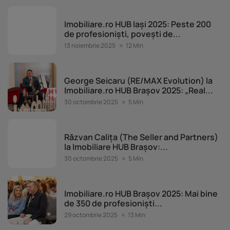
Evenimente Imobiliare.ro
Imobiliare.ro HUB Iași 2025: Peste 200
de profesioniști, povești de...
13 noiembrie 2025
12 Min
Evenimente Imobiliare.ro
George Seicaru (RE/MAX Evolution) la
Imobiliare.ro HUB Brașov 2025: „Real...
30 octombrie 2025
5 Min
Evenimente Imobiliare.ro
Răzvan Calița (The Seller and Partners)
la Imobiliare HUB Brașov:...
30 octombrie 2025
5 Min
Evenimente Imobiliare.ro
Imobiliare.ro HUB Brașov 2025: Mai bine
de 350 de profesioniști...
29 octombrie 2025
13 Min