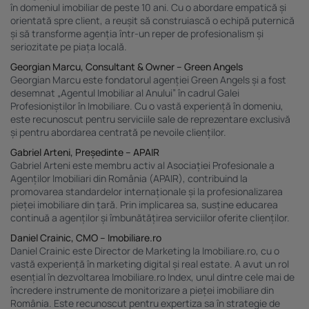
în domeniul imobiliar de peste 10 ani. Cu o abordare empatică și
orientată spre client, a reușit să construiască o echipă puternică
și să transforme agenția într-un reper de profesionalism și
seriozitate pe piața locală.
Georgian Marcu, Consultant & Owner – Green Angels
Georgian Marcu este fondatorul agenției Green Angels și a fost
desemnat „Agentul Imobiliar al Anului” în cadrul Galei
Profesioniștilor în Imobiliare. Cu o vastă experiență în domeniu,
este recunoscut pentru serviciile sale de reprezentare exclusivă
și pentru abordarea centrată pe nevoile clienților.
Gabriel Arteni, Președinte – APAIR
Gabriel Arteni este membru activ al Asociației Profesionale a
Agenților Imobiliari din România (APAIR), contribuind la
promovarea standardelor internaționale și la profesionalizarea
pieței imobiliare din țară. Prin implicarea sa, susține educarea
continuă a agenților și îmbunătățirea serviciilor oferite clienților.
Daniel Crainic, CMO – Imobiliare.ro
Daniel Crainic este Director de Marketing la Imobiliare.ro, cu o
vastă experiență în marketing digital și real estate. A avut un rol
esențial în dezvoltarea Imobiliare.ro Index, unul dintre cele mai de
încredere instrumente de monitorizare a pieței imobiliare din
România. Este recunoscut pentru expertiza sa în strategie de