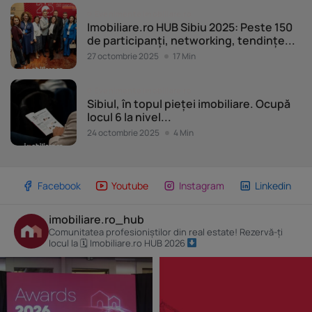
Evenimente Imobiliare.ro
Imobiliare.ro HUB Sibiu 2025: Peste 150
de participanți, networking, tendințe...
27 octombrie 2025
17 Min
Evenimente Imobiliare.ro
Sibiul, în topul pieței imobiliare. Ocupă
locul 6 la nivel...
24 octombrie 2025
4 Min
Facebook
Youtube
Instagram
Linkedin
imobiliare.ro_hub
Comunitatea profesioniștilor din real estate! Rezervă-ți
locul la 🗓 Imobiliare.ro HUB 2026