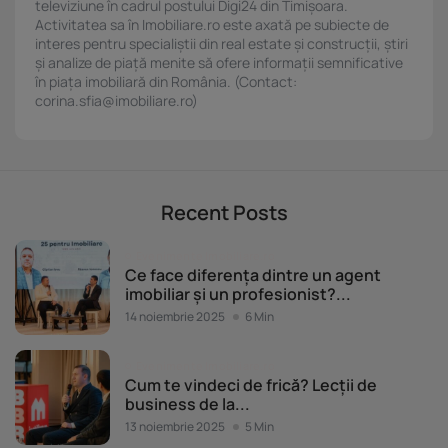
televiziune în cadrul postului Digi24 din Timișoara.
Activitatea sa în Imobiliare.ro este axată pe subiecte de
interes pentru specialiștii din real estate și construcții, știri
și analize de piață menite să ofere informații semnificative
în piața imobiliară din România. (Contact:
corina.sfia@imobiliare.ro)
Recent Posts
Evenimente Imobiliare.ro
Ce face diferența dintre un agent
imobiliar și un profesionist?...
14 noiembrie 2025
6 Min
Evenimente Imobiliare.ro
Cum te vindeci de frică? Lecții de
business de la...
13 noiembrie 2025
5 Min