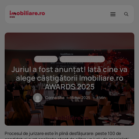
Featured
Știri Imobiliare.ro HUB
Juriul a fost anunțat! Iată cine va
alege câștigătorii Imobiliare.ro
AWARDS 2025
STUDIU Imobiliare.ro: Câtă încredere
mai...
Corina Sfia
15 mai 2025
8 Min
25 noiembrie 2025
8 Min
Investițiile publice și private
remodelează...
25 noiembrie 2025
9 Min
Procesul de jurizare este în plină desfășurare: peste 100 de