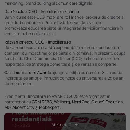
marketing, brand building și comunicare digitală.
Dan Niculae, CEO – Imobiliare.ro Finance
Dan Niculae este CEO Imobiliare.ro Finance, brokerul de credite al
grupului Imobiliare.ro. Prin activitatea sa, Dan Niculae
promovează educarea pieței și integrarea serviciilor financiare în
ecosistemul imobiliar digital.
Răzvan Ionescu, CCO – Imobiliare.ro
Răzvan Ionescu are o vastă experiență în roluri de conducere în
companii cu impact major pe piața din România. În prezent, ocupă
funcția de Chief Commercial Officer (CCO) la Imobiliare.ro, fiind
responsabil de strategia comercială și de vânzări a companiei.
Gala
Imobiliare.ro Awards
ajunge la ediția cu numărul X – o ediție
încărcată de emoție, întrucât coincide cu aniversarea a 25 de ani
de Imobiliare.ro.
Evenimentul Imobiliare.ro AWARDS 2025 este organizat în
parteneriat cu
CRM REBS, Wallberg, Nord One, Cloud9 Evolution,
MG, Akcent City și Mobexpert.
Vezi detalii