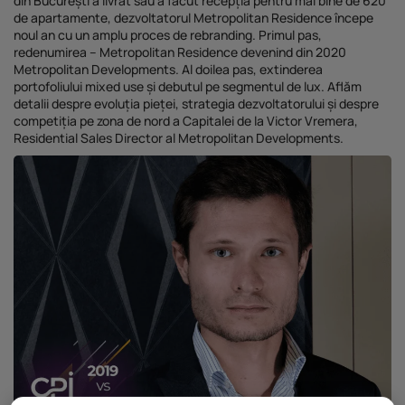
din București a livrat sau a făcut recepția pentru mai bine de 620
Investiții imobiliare de peste 425...
de apartamente, dezvoltatorul Metropolitan Residence începe
noul an cu un amplu proces de rebranding. Primul pas,
20 noiembrie 2025
4 Min
redenumirea – Metropolitan Residence devenind din 2020
Metropolitan Developments. Al doilea pas, extinderea
portofoliului mixed use și debutul pe segmentul de lux. Aflăm
detalii despre evoluția pieței, strategia dezvoltatorului și despre
competiția pe zona de nord a Capitalei de la Victor Vremera,
Residential Sales Director al Metropolitan Developments.