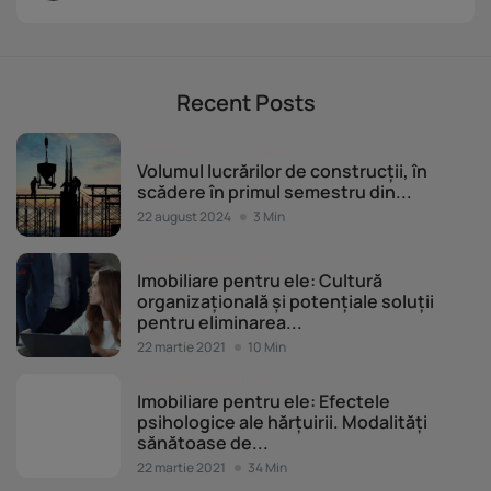
Recent Posts
Profesionist în Imobiliare
Volumul lucrărilor de construcții, în
scădere în primul semestru din...
22 august 2024
3 Min
Imobiliare pentru ele
Imobiliare pentru ele: Cultură
organizațională și potențiale soluții
pentru eliminarea...
22 martie 2021
10 Min
Imobiliare pentru ele
Imobiliare pentru ele: Efectele
psihologice ale hărțuirii. Modalități
sănătoase de...
22 martie 2021
34 Min