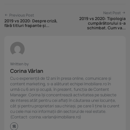
Next Post
Previous Post
2019 vs 2020: Tipologia
2019 vs 2020: Despre criză,
cumpărătorului s-a
fără titluri frapante și...
schimbat. Cum va...
Written by
Corina Vârlan
Cu o experiență de 12 ani în presa online, comunicare și
content marketing, s-a alăturat echipei Imobiliare.ro în
urmă cu 6 ani și ocupă, în prezent, funcția de Content
Manager. Corina își concentrează activitatea pe subiecte
de interes atât pentru cei aflați în căutarea unei locuințe,
cât și pentru proprietari sau chiriași, pe care îi ține la curent
cu cele mai noi informații din sectorul de real estate.
(Contact: corina.varlan@imobiliare.ro)