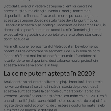
„Totodată, având în vedere categoria clienților cărora ne
adresăm, și anume clienți cu venituri mari și foarte mari,
disponibilitate financiară va exista mereu pe acest segment,
această categorie dovedind stabilitate de-a lungul timpului.
Clienții din această nișă înțeleg cu adevărat ce înseamnă luxul, își
doresc să se poată bucura de acest lux și în România și sunt în
expectativă, așteptând o proprietate care să ofere standardul
dorit”, adaugă el.
Mai mult, spune reprezentantul Metropolitan Developments,
potențialul de dezvoltare pe segmentul de lux în zona de nord
începe să fie tot mai limitat odată cu numărul în scădere al
loturilor de teren disponibile, deci valoarea noului proiect din
această zonă se va aprecia în timp.
La ce ne putem aștepta în 2020?
Anul acesta va aduce stabilitate pe piața imobiliară. Locuințele
noi vor continua să se vândă încă din stadiu de proiect, dacă
acestea sunt adaptate la cerințele cumpărătorilor, apreciază
Vremera. „Analizând cererea și oferta, estimăm că anul 2020 va fi
unul al stabilității și al consolidării pieței, cu evoluții de preț strâns
legate de climatul economic, de creșterea costurilor materialelor
și cu forța de muncă”, a detaliat el.