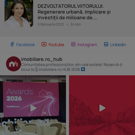
Dezvoltatorul Viitorului
DEZVOLTATORUL VIITORULUI.
Regenerare urbană, implicare și
investiții de milioane de...
5 februarie 2021
24 Min
Facebook
Youtube
Instagram
Linkedin
imobiliare.ro_hub
Comunitatea profesioniștilor din real estate! Rezervă-ți
locul la 🗓 Imobiliare.ro HUB 2026