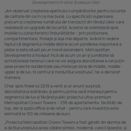
Developments în zona Șoseaua Viilor
„Am observat creșterea apetitului cumpărătorilor pentru locuințe
de calitate din ce în ce mai bună, cu specificații superioare,
precum și creșterea numărului de tranzacții din rândul celor care
realizează un upgrade de locuință. Aceștia se orientează spre
imobile cu caracteristici îmbunătățite – prin poziționare,
compartimentare, finisaje și așa mai departe. Având în vedere
faptul că segmentul middle deține acum ponderea majoritară a
pieței și este situat pe un trend ascendent, Metropolitan
Developments a început încă de acum un an și jumătate să
achiziționeze terenuri care ne vor asigura dezvoltarea a cel puțin
șase proiecte rezidențiale sau mixte pe zona de middle, middle-
upper și de lux, în centrul și nordul Bucureștiului”, ne-a declarat
Vremera.
Chiar spre finele lui 2019 a venit și un anunț surpriză,
dezvoltatorul arătându-și pentru prima oară interesul pentru
segmentul de lux și făcând public proiectul ultra-premium
Metropolitan Crown Towers – 236 de apartamente, facilități de
top, dar și spații office și de retail – pentru care
investiția este
estimată la 100 de milioane de euro
.
„Proiectul Metropolitan Crown Towers a fost gândit din dorința de
a da Bucureștiului acea clădire simbol, modernă, care îi lipsește, și