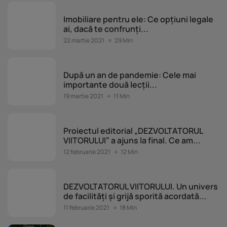
Imobiliare pentru ele
Imobiliare pentru ele: Ce opțiuni legale
ai, dacă te confrunți...
22 martie 2021
29 Min
Featured
După un an de pandemie: Cele mai
importante două lecții...
19 martie 2021
11 Min
Dezvoltatorul Viitorului
Proiectul editorial „DEZVOLTATORUL
VIITORULUI” a ajuns la final. Ce am...
12 februarie 2021
12 Min
Dezvoltatorul Viitorului
DEZVOLTATORUL VIITORULUI. Un univers
de facilități și grijă sporită acordată...
11 februarie 2021
18 Min