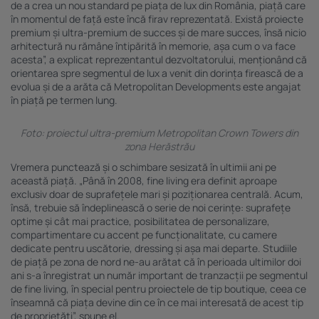
de a crea un nou standard pe piața de lux din România, piață care
în momentul de față este încă firav reprezentată. Există proiecte
premium și ultra-premium de succes și de mare succes, însă nicio
arhitectură nu rămâne întipărită în memorie, așa cum o va face
acesta”, a explicat reprezentantul dezvoltatorului, menționând că
orientarea spre segmentul de lux a venit din dorința firească de a
evolua și de a arăta că Metropolitan Developments este angajat
în piață pe termen lung.
Foto: proiectul ultra-premium Metropolitan Crown Towers din
zona Herăstrău
Vremera punctează și o schimbare sesizată în ultimii ani pe
această piață. „Până în 2008, fine living era definit aproape
exclusiv doar de suprafețele mari și poziționarea centrală. Acum,
însă, trebuie să îndeplinească o serie de noi cerințe: suprafețe
optime și cât mai practice, posibilitatea de personalizare,
compartimentare cu accent pe funcționalitate, cu camere
dedicate pentru uscătorie, dressing și așa mai departe. Studiile
de piață pe zona de nord ne-au arătat că în perioada ultimilor doi
ani s-a înregistrat un număr important de tranzacții pe segmentul
de fine living, în special pentru proiectele de tip boutique, ceea ce
înseamnă că piața devine din ce în ce mai interesată de acest tip
de proprietăți”, spune el.