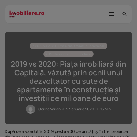
2019 vs 2020 | Evoluție, trenduri, provocări
Profesionist în Imobiliare
2019 vs 2020: Piața imobiliară din
Capitală, văzută prin ochii unui
dezvoltator cu sute de
STUDIU Imobiliare.ro: Câtă încredere
apartamente în construcție și
mai...
investiții de milioane de euro
25 noiembrie 2025
8 Min
Corina Vârlan
27 ianuarie 2020
15 Min
Investițiile publice și private
remodelează...
25 noiembrie 2025
9 Min
După ce a vândut în 2019 peste 400 de unități și în trei proiecte