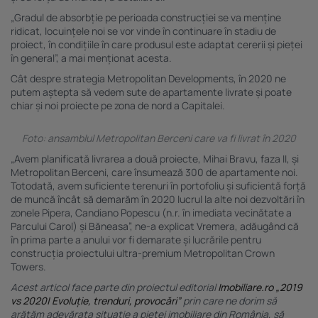
„Gradul de absorbție pe perioada construcției se va menține
ridicat, locuințele noi se vor vinde în continuare în stadiu de
proiect, în condițiile în care produsul este adaptat cererii și pieței
în general”, a mai menționat acesta.
Cât despre strategia Metropolitan Developments, în 2020 ne
putem aștepta să vedem sute de apartamente livrate și poate
chiar și noi proiecte pe zona de nord a Capitalei.
Foto: ansamblul Metropolitan Berceni care va fi livrat în 2020
„Avem planificată livrarea a două proiecte, Mihai Bravu, faza II, și
Metropolitan Berceni, care însumează 300 de apartamente noi.
Totodată, avem suficiente terenuri în portofoliu și suficientă forță
de muncă încât să demarăm în 2020 lucrul la alte noi dezvoltări în
zonele Pipera, Candiano Popescu (n.r. în imediata vecinătate a
Parcului Carol) și Băneasa”, ne-a explicat Vremera, adăugând că
în prima parte a anului vor fi demarate și lucrările pentru
construcția proiectului ultra-premium Metropolitan Crown
Towers.
Acest articol face parte din proiectul editorial
Imobiliare.ro
„2019
vs 2020| Evoluție, trenduri, provocări”
prin care ne dorim să
arătăm adevărata situație a pieței imobiliare din România, să