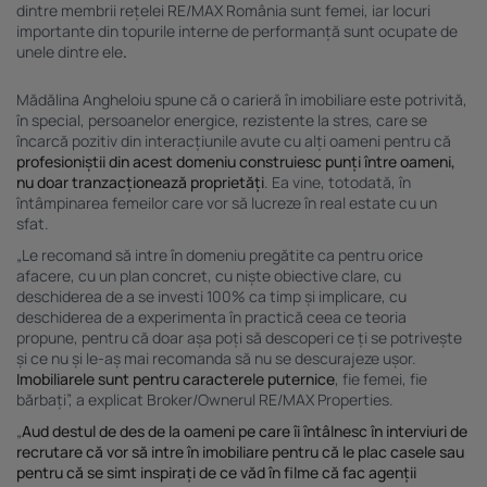
dintre membrii rețelei RE/MAX România sunt femei, iar locuri
importante din topurile interne de performanță sunt ocupate de
unele dintre ele
.
Mădălina Angheloiu spune că o carieră în imobiliare este potrivită,
în special, persoanelor energice, rezistente la stres, care se
încarcă pozitiv din interacțiunile avute cu alți oameni pentru că
profesioniștii din acest domeniu construiesc punți între oameni,
nu doar tranzacționează proprietăți
. Ea vine, totodată, în
întâmpinarea femeilor care vor să lucreze în real estate cu un
sfat.
„Le recomand să intre în domeniu pregătite ca pentru orice
afacere, cu un plan concret, cu niște obiective clare, cu
deschiderea de a se investi 100% ca timp și implicare, cu
deschiderea de a experimenta în practică ceea ce teoria
propune, pentru că doar așa poți să descoperi ce ți se potrivește
și ce nu și le-aș mai recomanda să nu se descurajeze ușor.
Imobiliarele sunt pentru caracterele puternice
, fie femei, fie
bărbați”, a explicat Broker/Ownerul RE/MAX Properties.
„
Aud destul de des de la oameni pe care îi întâlnesc în interviuri de
recrutare că vor să intre în imobiliare pentru că le plac casele sau
pentru că se simt inspirați de ce văd în filme că fac agenții