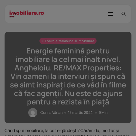
Energie feminină în imobiliare
Energie feminină pentru
imobiliare la cel mai înalt nivel.
Angheloiu, RE/MAX Properties:
Vin oameni la interviuri și spun că
se simt inspirați de ce văd în filme
STUDIU Imobiliare.ro: Câtă încredere
mai...
că fac agenții. Nu este de ajuns
25 noiembrie 2025
8 Min
pentru a rezista în piață
Investițiile publice și private
Corina Vârlan
13 martie 2024
9 Min
remodelează...
25 noiembrie 2025
9 Min
Când spui imobiliare, la ce te gândești? Cărămidă, mortar și