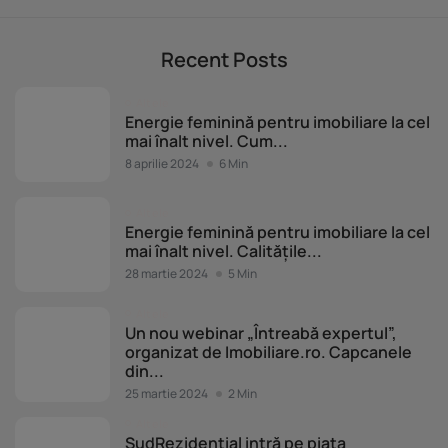
Recent Posts
Altele
Energie feminină pentru imobiliare la cel
mai înalt nivel. Cum...
8 aprilie 2024
6 Min
Altele
Energie feminină pentru imobiliare la cel
mai înalt nivel. Calitățile...
28 martie 2024
5 Min
Altele
Un nou webinar „Întreabă expertul”,
organizat de Imobiliare.ro. Capcanele
din...
25 martie 2024
2 Min
Altele
SudRezidențial intră pe piața