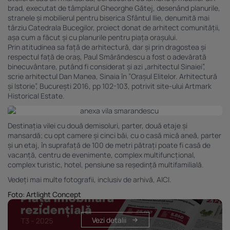
brad, executat de tâmplarul Gheorghe Gătej, desenând planurile,
Listă parteneri (furnizori)
stranele și mobilierul pentru biserica Sfântul Ilie, denumită mai
târziu Catedrala Bucegilor, proiect donat de arhitect comunității,
așa cum a făcut și cu planurile pentru piața orașului.
Prin atitudinea sa față de arhitectură, dar și prin dragostea și
respectul față de oraș, Paul Smărăndescu a fost o adevărată
binecuvântare, putând fi considerat și azi „arhitectul Sinaiei”,
scrie arhitectul Dan Manea, Sinaia în ”Orașul Elitelor. Arhitectură
și Istorie”, București 2016, pp 102-103, potrivit site-ului Artmark
Historical Estate.
Destinația vilei cu două demisoluri, parter, două etaje și
mansardă; cu opt camere și cinci băi, cu o casă mică aneă, parter
și un etaj, în suprafață de 100 de metri pătrați poate fi casă de
vacanță, centru de evenimente, complex multifuncțional,
complex turistic, hotel, pensiune sa reședință multifamilială.
Vedeți mai multe fotografii, inclusiv de arhivă,
AICI
.
Foto: Artlight Concept
Vezi detalii