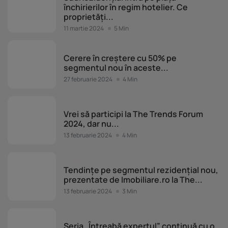
închirierilor în regim hotelier. Ce
proprietăți...
11 martie 2024
5 Min
Altele
Cerere în creștere cu 50% pe
segmentul nou în aceste...
27 februarie 2024
4 Min
Altele
Vrei să participi la The Trends Forum
2024, dar nu...
13 februarie 2024
4 Min
Altele
Tendințe pe segmentul rezidențial nou,
prezentate de Imobiliare.ro la The...
13 februarie 2024
3 Min
Altele
Seria „Întreabă expertul” continuă cu o