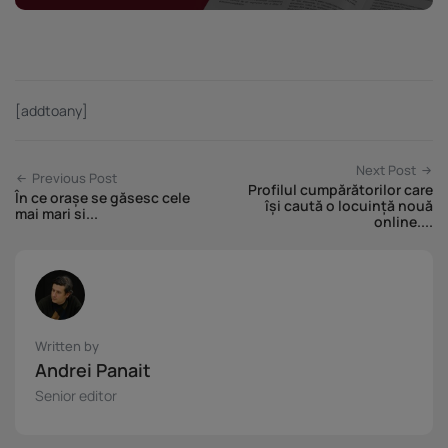
[addtoany]
Next Post
Previous Post
Profilul cumpărătorilor care
În ce orașe se găsesc cele
își caută o locuință nouă
mai mari si...
online....
Written by
Andrei Panait
Senior editor