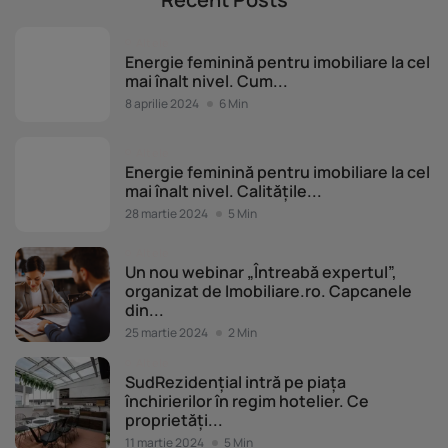
Altele
Energie feminină pentru imobiliare la cel
mai înalt nivel. Cum...
8 aprilie 2024
6 Min
Altele
Energie feminină pentru imobiliare la cel
mai înalt nivel. Calitățile...
28 martie 2024
5 Min
Altele
Un nou webinar „Întreabă expertul”,
organizat de Imobiliare.ro. Capcanele
din...
25 martie 2024
2 Min
Altele
SudRezidențial intră pe piața
închirierilor în regim hotelier. Ce
proprietăți...
11 martie 2024
5 Min