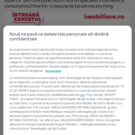
expertul” prin care pune față în față un specialist în domeniu și
Investiții imobiliare de peste 425...
consumatorul final într-o sesiune de tip ask me anything.
20 noiembrie 2025
4 Min
Nouă ne pasă ca datele tale personale să rămână
confidențiale
Noi și partenerii noștri
stocăm și/sau accesăm informații pe dispozitivul dvs.,
692
precum identificatorii cookie unici pentru prelucrarea datelor cu caracter
personal. Puteți accepta sau gestiona preferințele dvs. făcând clic mai jos,
respectiv vă puteți opune utilizării unui interes legitim în orice moment pe pagina cu
politica de confidențialitate. Aceste alegeri vor fi raportate partenerilor noștri și nu
vă vor afecta navigarea.
Mai multe detalii
La momentul afișării acestui dialog, nicio Tehnologie de tip Cookie nu este plasată
pe un dispozitiv, cu exceptia celor strict necesare, până la exprimarea
consimțământului dvs. în acest sens. Beneficiati de drepturile prevazute de art. 15-
22 din GDPR in legatura cu prelucrarea datelor cu caracter personal. Aceste
drepturi pot fi exercitate prin modalitatea indicata
aici
. Prin click pe “ACCEPT
TOATE”, acceptați folosirea tuturor Tehnologiilor de tip Cookie, care implică inclusiv
acceptul dvs. cu privire la stocarea/accesarea informațiilor de către Vendor-ii cu
care colaborăm. Prin click pe “VREAU SA MODIFIC SETARILE INDIVIDUAL” puteți
schimba preferințele în mod individual, mai puțin cele legate de cookie strict
necesare pentru funcționarea website-ului. Prin click pe „VREAU SA MODIFIC
Invitatul webinarului „Întreabă expertul” va fi Doru Iliescu, General
SETARILE INDIVIDUAL”, iar ulterior pe „SALVEAZĂ MODIFICĂRILE”, fără a vă exprima
Manager
Imobiliare.ro Finance
– brokerul de credite din cadrul
opțiunea în mod personalizat pe Scopuri/Vendor-i, respingeți plasarea și/sau
citirea tuturor Tehnologiilor de tip Cookie.
grupului Imobiliare.ro. El conduce o rețea cu mai bine de 200 de