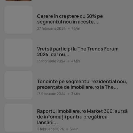
Altele
Cerere în creștere cu 50% pe
segmentul nou în aceste...
27 februarie 2024
4 Min
Altele
Vrei să participi la The Trends Forum
2024, dar nu...
13 februarie 2024
4 Min
Altele
Tendințe pe segmentul rezidențial nou,
prezentate de Imobiliare.ro la The...
13 februarie 2024
3 Min
Altele
Raportul Imobiliare.ro Market 360, sursă
de informații pentru pregătirea
lansării...
2 februarie 2024
5 Min