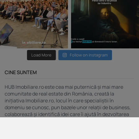
Load More
Follow on Instagram
CINE SUNTEM
HUB Imobiliare.ro este cea mai puternică și mai mare
comunitate de real estate din România, creată la
inițiativa Imobiliare.ro, locul în care specialiștii în
domeniu se cunosc, pun bazele unor relații de business,
colaborează și identifică idei care îi ajută în dezvoltarea
personală, profesională și în accelerarea afacerilor lor.
MENIU