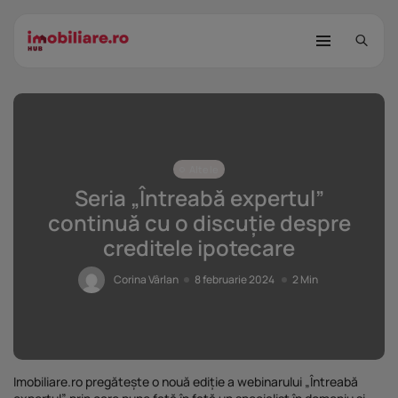
Altele
Seria „Întreabă expertul”
continuă cu o discuție despre
creditele ipotecare
STUDIU Imobiliare.ro: Câtă încredere
mai...
Corina Vârlan
8 februarie 2024
2 Min
25 noiembrie 2025
8 Min
Investițiile publice și private
remodelează...
25 noiembrie 2025
9 Min
Imobiliare.ro pregătește o nouă ediție a webinarului „Întreabă