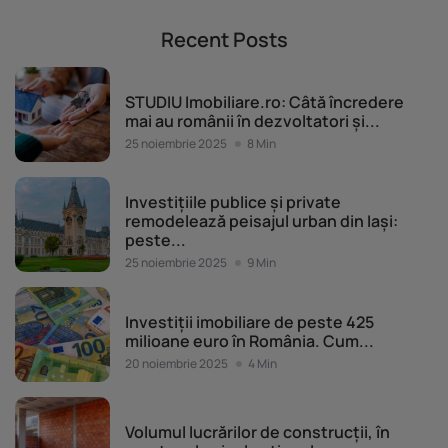
Recent Posts
Piața imobiliară
STUDIU Imobiliare.ro: Câtă încredere
mai au românii în dezvoltatori și...
25 noiembrie 2025
8 Min
Piața imobiliară
Investițiile publice și private
remodelează peisajul urban din Iași:
peste...
25 noiembrie 2025
9 Min
Piața imobiliară
Investiții imobiliare de peste 425
milioane euro în România. Cum...
20 noiembrie 2025
4 Min
Piața imobiliară
Volumul lucrărilor de construcții, în