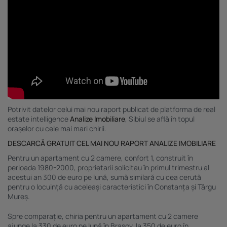
Potrivit datelor celui mai nou raport publicat de platforma de real
estate intelligence
Analize Imobiliare
, Sibiul se află în topul
orașelor cu cele mai mari chirii.
DESCARCĂ GRATUIT CEL MAI NOU RAPORT ANALIZE IMOBILIARE
Pentru un apartament cu 2 camere, confort 1, construit în
perioada 1980-2000, proprietarii solicitau în primul trimestru al
acestui an 300 de euro pe lună, sumă similară cu cea cerută
pentru o locuință cu aceleași caracteristici în Constanța și Târgu
Mureș.
Spre comparație, chiria pentru un apartament cu 2 camere
ajunge la 330 de euro pe lună în Brașov, la 350 de euro în