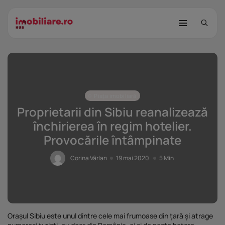
Piața imobiliară
Proprietarii din Sibiu reanalizează
închirierea în regim hotelier.
Provocările întâmpinate
STUDIU Imobiliare.ro: Câtă încredere
mai...
Corina Vârlan
19 mai 2020
5 Min
25 noiembrie 2025
8 Min
Investițiile publice și private
remodelează...
25 noiembrie 2025
9 Min
Orașul Sibiu este unul dintre cele mai frumoase din țară și atrage