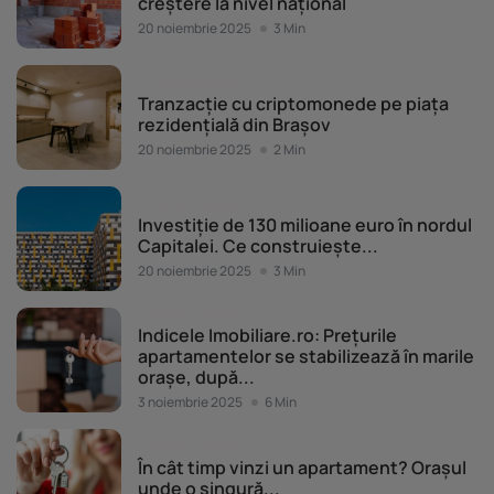
creștere la nivel național
20 noiembrie 2025
3 Min
Piața imobiliară
Tranzacție cu criptomonede pe piața
rezidențială din Brașov
20 noiembrie 2025
2 Min
Piața imobiliară
Investiție de 130 milioane euro în nordul
Capitalei. Ce construiește...
20 noiembrie 2025
3 Min
Piața imobiliară
Indicele Imobiliare.ro: Prețurile
apartamentelor se stabilizează în marile
orașe, după...
3 noiembrie 2025
6 Min
Piața imobiliară
În cât timp vinzi un apartament? Orașul
unde o singură...