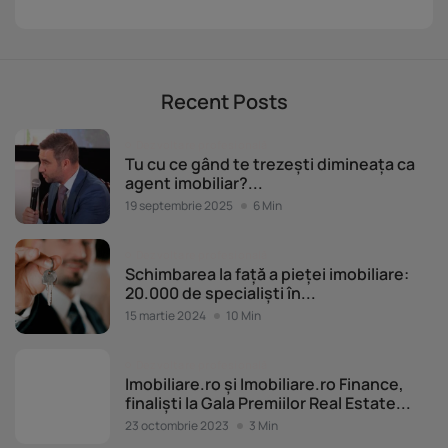
Recent Posts
Dezvoltare profesională
Tu cu ce gând te trezești dimineața ca
agent imobiliar?...
19 septembrie 2025
6 Min
Dezvoltare profesională
Schimbarea la față a pieței imobiliare:
20.000 de specialiști în...
15 martie 2024
10 Min
Dezvoltare profesională
Imobiliare.ro și Imobiliare.ro Finance,
finaliști la Gala Premiilor Real Estate...
23 octombrie 2023
3 Min