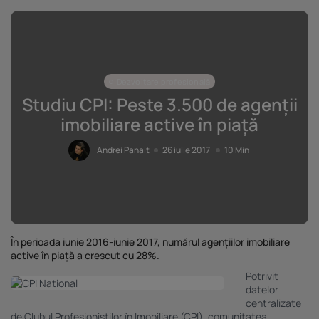
Dezvoltare profesională
Studiu CPI: Peste 3.500 de agenții
imobiliare active în piață
Andrei Panait
26 iulie 2017
10 Min
În perioada iunie 2016-iunie 2017, numărul agențiilor imobiliare
active în piață a crescut cu 28%.
Potrivit
datelor
centralizate
de Clubul Profesioniștilor în Imobiliare (CPI), comunitatea