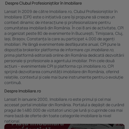
Despre Clubul Profesioniștilor în Imobiliare
Lansat în 2009 de către Imobiliare.ro, Clubul Profesioniștilor în
Imobiliare (CPI) este o inițiativă care își propune să creeze un
context dinamic de interacțiune și profesionalizare pentru
comunitatea imobiliară din România. În cei 8 ani de activitate, CPI
a organizat peste 80 de evenimente în București, Timișoara, Cluj,
Iași, Brașov, Constanța la care au participat 4.000 de agenți
imobiliari. Pe lângă evenimentele desfășurate anual, CPI pune la
dispoziția brokerilor platforma de informare
cpi.imobiliare.ro
,
prima platformă editorială online din România dedicată dezvoltării
personale și profesionale a agentului imobiliar. Prin cele două
acțiuni – evenimentele CPI și platforma cpi.imobiliare.ro, CPI
sprijină dezvoltarea comunității imobiliare din România, oferind
relațiile, contextul și cele mai bune instrumente pentru o evoluție
continuă.
Despre Imobiliare.ro
Lansat în ianuarie 2000,
Imobiliare.ro
este primul şi cel mai
accesat portal imobiliar din România. Portalul a depășit de curând
pragul de 1.480.000 de vizitatori unici pe lună şi cuprinde cea mai
mare bază de oferte din toate categoriile imobiliare la nivel
național.