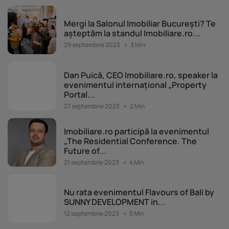
Dezvoltare profesională
Mergi la Salonul Imobiliar București? Te
așteptăm la standul Imobiliare.ro...
29 septembrie 2023
3 Min
Dezvoltare profesională
Dan Puică, CEO Imobiliare.ro, speaker la
evenimentul internațional „Property
Portal...
27 septembrie 2023
2 Min
Dezvoltare profesională
Imobiliare.ro participă la evenimentul
„The Residential Conference. The
Future of...
21 septembrie 2023
4 Min
Dezvoltare profesională
Nu rata evenimentul Flavours of Bali by
SUNNY DEVELOPMENT in...
12 septembrie 2023
5 Min