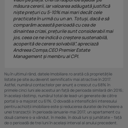
măsura cererii, iar valoarea adăugată justifică
niște prețuri cu 5-10% mai mari decât cele
practicate în urmă cu un an. Totuși, dacă e să
comparăm această perioadă cu cea de
dinaintea crizei, prețurile sunt considerabil mai
jos, ceea ce ne indică o creștere sustenabilă,
acoperită de cerere solvabilă
”, apreciază
Andreea Comșa,CEO Premier Estate
Management și membru al CPI.
Nu în ultimul rând, datele Imobiliare.ro arată că proprietățile
listate pe site au devenit semnificativ mai atractive în 2017.
Astfel, numărul contactelor per anunț a crescut cu 68% în
primele cinci luni ale acestui an față de perioada similară din 2016;
în același răstimp, numărul total de lead-uri generate de către
portal s-a majorat cu 61%. O dovadă a intensificării interesului
pentru achiziții imobiliare este și reducerea duratei de încheiere a
unei tranzacții: în perioada ianuarie-mai 2017, un apartament cu
două camere s-a vândut, în medie, în două luni și jumătate – față
de o perioadă de trei luni în același interval al anului precedent.