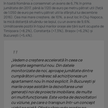
în toată România a consemnat un avans de 6,7% în prima
jumătate din 2017, până la 1.120 de euro pe metru pătrat util (față
de 1.050 de euro pe metru pătrat util la sfârșitul lui decembrie
2016). Cea mai mare creștere, de 10%, a avut loc în Cluj-Napoca,
la mică distanță situându-se Iașiul, cu un avans de 9,6%.
Următoarele poziții în topul marilor orașe ale țării sunt ocupate de
Timișoara (+8,2%), Constanța (+7,3%), Brașov (+6,2%) și
București (+5,4%).
„Vedem o creștere accelerată în ceea ce
privește segmentul nou. Din datele
monitorizate de noi, aproape jumătate dintre
cumpărători urmăresc să achiziționeze un
apartament nou în mod explicit. În București și
marile orașe asistăm la dezvoltarea unei
generații noi de proiecte imobiliare, de multe
ori multifuncționale. Este vorba de dezvoltatori
cu viziune, pe care o transpun într-un concept
viabil pe piață. Oferta răspunde așadar pe