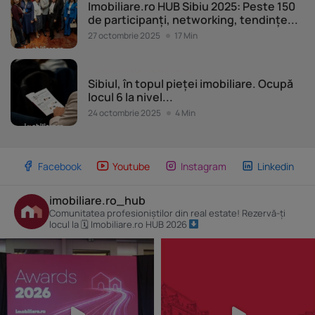
Imobiliare.ro HUB Sibiu 2025: Peste 150
de participanți, networking, tendințe...
27 octombrie 2025
17 Min
Evenimente Imobiliare.ro
Sibiul, în topul pieței imobiliare. Ocupă
locul 6 la nivel...
24 octombrie 2025
4 Min
Facebook
Youtube
Instagram
Linkedin
imobiliare.ro_hub
Comunitatea profesioniștilor din real estate! Rezervă-ți
locul la 🗓 Imobiliare.ro HUB 2026