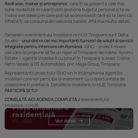
Asoltanie, trainer și antreprenor
, care îți va prezenta cele mai
bune modalități în care îți poți gestiona bugetul personal și te va
învăța metodele prin care poți să economisești fără să te temi că
inflația îți va consuma din valoarea banilor.
Află mai multe detalii.
Partenerii evenimentului Imobiliare.ro HUB Timișoara sunt Delta
Studio –
unul dintre cei mai importanți furnizori de soluții și servicii
integrate pentru interioare din România
, ISHO – proiect mixed-
use care își propune să fie un reper al Timișoarei de mâine, Apostu
Estate – agenție imobiliară cu birouri în Timișoara și Arad, Crama
Petro Vaselo și
DS Automobiles, prin Mega Group Timișoara
.
Reprezentanții proiectului ISHO vin în întâmpinarea agenților
imobiliari care vor participa la eveniment cu o oportunitate de
colaborare în premieră. Detaliile la Imobiliare.ro HUB Timișoara.
PARTICIPĂ ȘI TU!
CONSULTĂ AICI AGENDA COMPLETĂ
a evenimentului
Imobiliare.ro HUB.
Vezi detalii