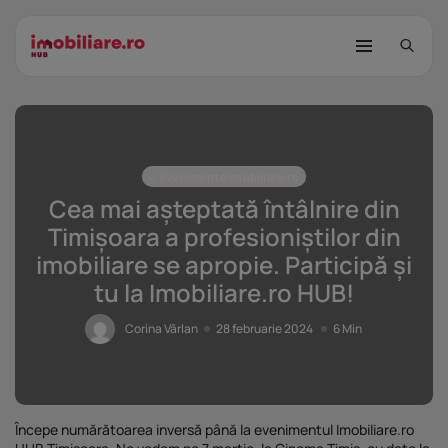
Evenimente Imobiliare.ro
Cea mai așteptată întâlnire din
Timișoara a profesioniștilor din
imobiliare se apropie. Participă și
STUDIU Imobiliare.ro: Câtă încredere
tu la Imobiliare.ro HUB!
mai...
25 noiembrie 2025
8 Min
Corina Vârlan
28 februarie 2024
6 Min
Investițiile publice și private
remodelează...
25 noiembrie 2025
9 Min
Începe numărătoarea inversă până la evenimentul Imobiliare.ro