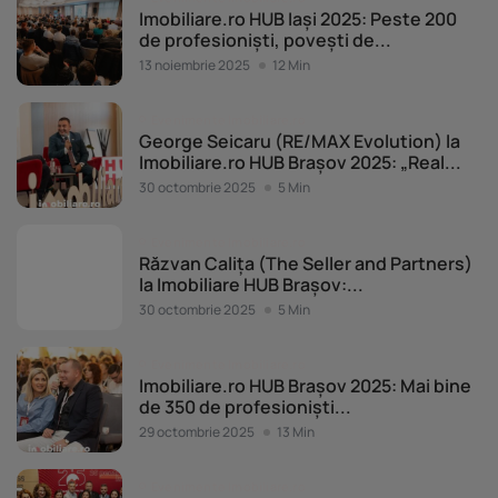
Imobiliare.ro HUB Iași 2025: Peste 200
de profesioniști, povești de...
13 noiembrie 2025
12 Min
Evenimente Imobiliare.ro
George Seicaru (RE/MAX Evolution) la
Imobiliare.ro HUB Brașov 2025: „Real...
30 octombrie 2025
5 Min
Evenimente Imobiliare.ro
Răzvan Calița (The Seller and Partners)
la Imobiliare HUB Brașov:...
30 octombrie 2025
5 Min
Evenimente Imobiliare.ro
Imobiliare.ro HUB Brașov 2025: Mai bine
de 350 de profesioniști...
29 octombrie 2025
13 Min
Evenimente Imobiliare.ro