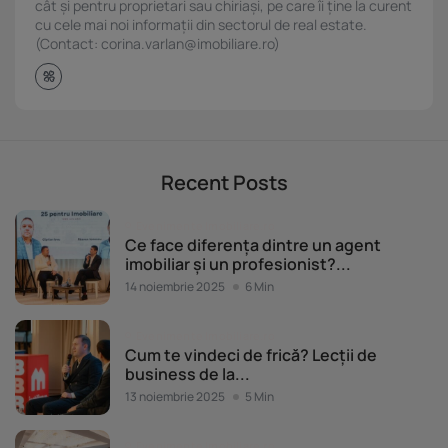
cât și pentru proprietari sau chiriași, pe care îi ține la curent
cu cele mai noi informații din sectorul de real estate.
(Contact: corina.varlan@imobiliare.ro)
Recent Posts
Evenimente Imobiliare.ro
Ce face diferența dintre un agent
imobiliar și un profesionist?...
14 noiembrie 2025
6 Min
Evenimente Imobiliare.ro
Cum te vindeci de frică? Lecții de
business de la...
13 noiembrie 2025
5 Min
Evenimente Imobiliare.ro