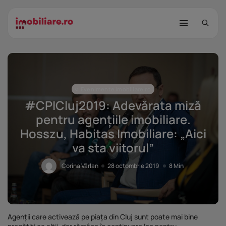
Evenimente Imobiliare.ro
#CPICluj2019: Adevărata miză
pentru agențiile imobiliare.
Hosszu, Habitas Imobiliare: „Aici
STUDIU Imobiliare.ro: Câtă încredere
va sta viitorul”
mai...
25 noiembrie 2025
8 Min
Corina Vârlan
28 octombrie 2019
8 Min
Investițiile publice și private
remodelează...
25 noiembrie 2025
9 Min
Agenții care activează pe piața din Cluj sunt poate mai bine