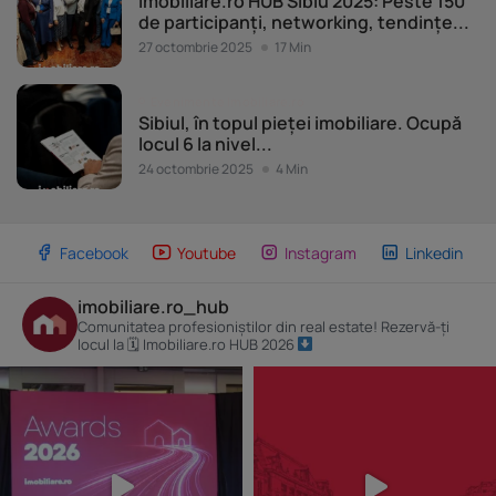
Imobiliare.ro HUB Sibiu 2025: Peste 150
de participanți, networking, tendințe...
27 octombrie 2025
17 Min
Evenimente Imobiliare.ro
Sibiul, în topul pieței imobiliare. Ocupă
locul 6 la nivel...
24 octombrie 2025
4 Min
Facebook
Youtube
Instagram
Linkedin
imobiliare.ro_hub
Comunitatea profesioniștilor din real estate! Rezervă-ți
locul la 🗓 Imobiliare.ro HUB 2026