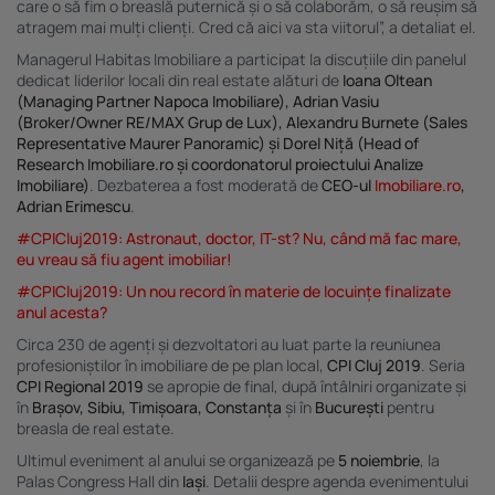
care o să fim o breaslă puternică și o să colaborăm, o să reușim să
atragem mai mulți clienți. Cred că aici va sta viitorul”, a detaliat el.
Managerul Habitas Imobiliare a participat la discuțiile din panelul
dedicat liderilor locali din real estate alături de
Ioana Oltean
(Managing Partner Napoca Imobiliare), Adrian Vasiu
(Broker/Owner RE/MAX Grup de Lux), Alexandru Burnete (Sales
Representative Maurer Panoramic) și Dorel Niță (Head of
Research
Imobiliare.ro
și coordonatorul proiectului
Analize
Imobiliare
)
. Dezbaterea a fost moderată de
CEO-ul
Imobiliare.ro
,
Adrian Erimescu
.
#CPICluj2019: Astronaut, doctor, IT-st? Nu, când mă fac mare,
eu vreau să fiu agent imobiliar!
#CPICluj2019: Un nou record în materie de locuințe finalizate
anul acesta?
Circa 230 de agenți și dezvoltatori au luat parte la reuniunea
profesioniștilor în imobiliare de pe plan local,
CPI Cluj 2019
. Seria
CPI Regional 2019
se apropie de final, după întâlniri organizate și
în
Brașov, Sibiu, Timișoara, Constanța
și în
București
pentru
breasla de real estate.
Ultimul eveniment al anului se organizează pe
5 noiembrie
, la
Palas Congress Hall din
Iași
. Detalii despre agenda evenimentului