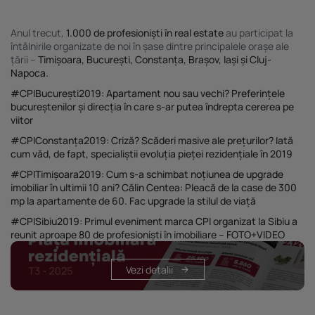
Anul trecut,
1.000 de profesioniști în real estate
au participat la
întâlnirile organizate de noi în șase dintre principalele orașe ale
țării –
Timișoara, București, Constanța, Brașov, Iași și Cluj-
Napoca.
#CPIBucurești2019: Apartament nou sau vechi? Preferințele
bucureștenilor și direcția în care s-ar putea îndrepta cererea pe
viitor
#CPIConstanța2019: Criză? Scăderi masive ale prețurilor? Iată
cum văd, de fapt, specialiștii evoluția pieței rezidențiale în 2019
#CPITimișoara2019: Cum s-a schimbat noțiunea de upgrade
imobiliar în ultimii 10 ani? Călin Centea: Pleacă de la case de 300
mp la apartamente de 60. Fac upgrade la stilul de viață
#CPISibiu2019: Primul eveniment marca CPI organizat la Sibiu a
reunit aproape 80 de profesioniști în imobiliare – FOTO+VIDEO
Vezi detalii