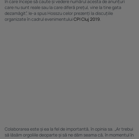
în care începe să caute și vedere numărul acesta de anunțuri
scanarea dispozitivului.
care nu sunt reale sau la care diferă prețul, vine la tine gata
Listă parteneri (furnizori)
dezamăgit”, le-a spus Hosszu celor prezenți la discuțiile
organizate în cadrul evenimentului
CPI Cluj 2019
.
Colaborarea este și ea la fel de importantă, în opinia sa. „Ar trebui
să lăsăm orgoliile deoparte și să ne dăm seama că, în momentul în