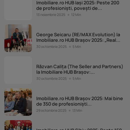
Imobiliare.ro HUB Iași 2025: Peste 200
de profesioniști, povești de...
13 noiembrie 2025
12 Min
Evenimente Imobiliare.ro
George Seicaru (RE/MAX Evolution) la
Imobiliare.ro HUB Brașov 2025: „Real...
30 octombrie 2025
5 Min
Evenimente Imobiliare.ro
Răzvan Calița (The Seller and Partners)
la Imobiliare HUB Brașov:...
30 octombrie 2025
5 Min
Evenimente Imobiliare.ro
Imobiliare.ro HUB Brașov 2025: Mai bine
de 350 de profesioniști...
29 octombrie 2025
13 Min
Evenimente Imobiliare.ro