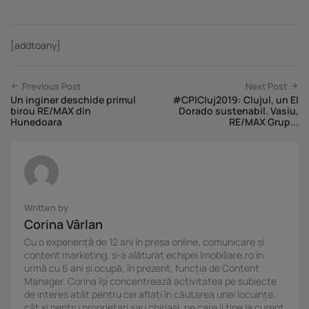
[addtoany]
Previous Post
Next Post
Un inginer deschide primul
#CPICluj2019: Clujul, un El
birou RE/MAX din
Dorado sustenabil. Vasiu,
Hunedoara
RE/MAX Grup...
Written by
Corina Vârlan
Cu o experiență de 12 ani în presa online, comunicare și
content marketing, s-a alăturat echipei Imobiliare.ro în
urmă cu 6 ani și ocupă, în prezent, funcția de Content
Manager. Corina își concentrează activitatea pe subiecte
de interes atât pentru cei aflați în căutarea unei locuințe,
cât și pentru proprietari sau chiriași, pe care îi ține la curent