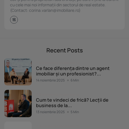
cu cele mai noi informații din sectorul de real estate.
(Contact: corina.varlan@imobiliare.ro)
Recent Posts
Evenimente Imobiliare.ro
Ce face diferența dintre un agent
imobiliar și un profesionist?...
14 noiembrie 2025
6 Min
Evenimente Imobiliare.ro
Cum te vindeci de frică? Lecții de
business de la...
13 noiembrie 2025
5 Min
Evenimente Imobiliare.ro