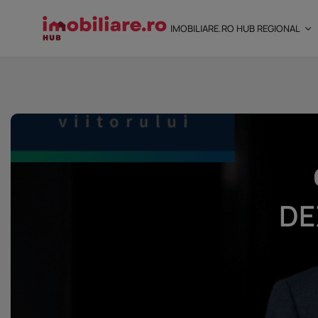
IMOBILIARE.RO HUB REGIONAL
STUDIU Imobiliare.ro
încredere mai...
25 noiembrie 2025
8 Min
DE