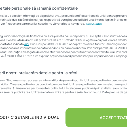
idențiale. Ce își doresc
e tale personale să rămână confidențiale
fapt, cumpărătorii?
și/sau accesăm informații pe dispozitivul dvs., precum identificatorii cookie unici pentru preluc
rințele dvs. făcând clic mai jos, respectiv vă puteți opune utilizării unui interes legitim în orice
 vor fi raportate partenerilor noștri și nu vă vor afecta navigarea.
Mai multe detalii
Corina Vârlan
29 ianuarie 2021
9 Min
log, nicio Tehnologie de tip Cookie nu este plasată pe un dispozitiv, cu exceptia celor strict neces
ens. Beneficiati de drepturile prevazute de art. 15-22 din GDPR in legatura cu prelucrarea datel
modalitatea indicata
aici
. Prin click pe “ACCEPT TOATE”, acceptați folosirea tuturor Tehnologiilor de t
area/accesarea informațiilor de către Vendor-ii cu care colaborăm. Prin click pe “VREAU SA MODIF
vidual, mai puțin cele legate de cookie strict necesare pentru funcționarea website-ului. Prin cl
LVEAZĂ MODIFICĂRILE”, fără a vă exprima opțiunea în mod personalizat pe Scopuri/Vendor-i, respingeț
erii noștri prelucrăm datele pentru a oferi:
enție deosebită detaliilor legate de design și concept de am
r. Stocarea și/sau accesarea informațiilor de pe un dispozitiv. Utilizarea profilurilor pentru sel
obiliar nu este un moft, ci o necesitate. Un plus de investiție
iciilor. Crearea profilurilor de conținut personalizat. Utilizarea profilurilor pentru selectarea pub
ltiplicat ca profit. Pretențiile cumpărătorilor s-au schimbat 
ersonalizată. Măsurarea performanței conținutului. Înțelegerea publicului prin statistici sau combina
u a selecta publicitatea. Utilizarea datelor limitate pentru a selecta conținutul. Date precise de ge
ituației generate de pandemie, iar acest fapt nu poate fi negl
domeniu.
ODIFIC SETARILE INDIVIDUAL
ACCEPT TOA