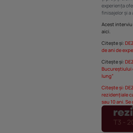
experiența ofer
finisajelor și 
Acest interviu 
aici.
Citește și:
DEZ
de ani de expe
Citește și:
DEZ
Bucureștiului 
lung”
Citește și:
DEZ
rezidențiale c
sau 10 ani. Se