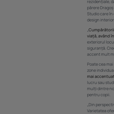
rezidențiale, d
părere Dragoș 
Studio care în 
design interior
„
Cumpărătorii 
viață, având î
exteriorul locu
siguranță. Cre
accent mult ma
Poate cea mai 
zone individual
mai accentua
lucru sau studi
mulți dintre no
pentru copii.
„Din perspecti
Varietatea ofer