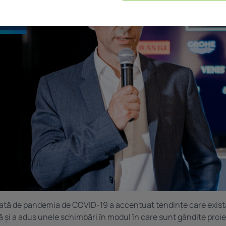
ată de pandemia de COVID-19 a accentuat tendințe care exist
ră și a adus unele schimbări în modul în care sunt gândite proi