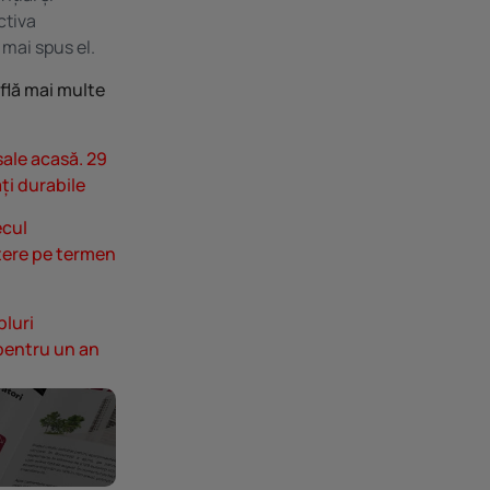
ctiva
 mai spus el.
flă mai multe
ale acasă. 29
ți durabile
ecul
ștere pe termen
luri
 pentru un an