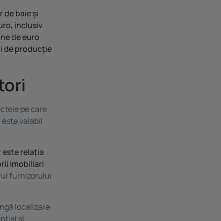
 de baie și
ro, inclusiv
ane de euro
ii de producție
tori
ectele pe care
 este valabil
 este relația
ii imobiliari
rul furnizorului
ângă localizare
nțial și