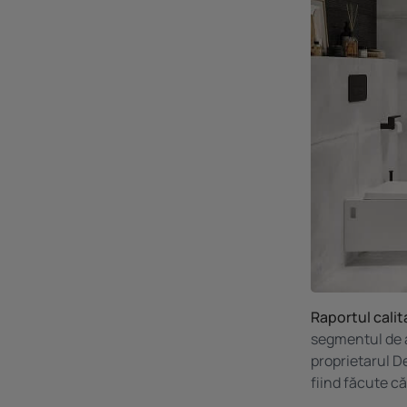
Raportul calit
segmentul de a
proprietarul D
fiind făcute că