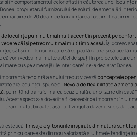
ar și în comportamentul celor aflați în căutarea unei locuințe n
Bonea, proprietarul furnizorului de soluții de amenajări interi
cei mai bine de 20 de ani de la înființare a fost implicat în mii 
.
de locuințe pun mult mai mult accent în prezent pe confort ș
n vedere că își petrec mult mai mult timp acasă.
Își doresc spați
inței, cât și în interior, în care să se poată relaxa și să poată m
d că vom vedea mai multe astfel de spații în proiectele care u
i mare pus pe amenajările interioare”, ne-a declarat Bonea.
importantă tendință a anului trecut vizează
conceptele open
izate ale locuinței, spune el.
Nevoia de flexibilitate a amenajă
tă
, permițând transformarea ocazională a unor zone din casă î
u. Acest aspect s-a dovedit a fi deosebit de important în ultimu
i ne-am mutat biroul acasă, iar livingul a devenit și loc de joac
vă estetică,
finisajele și tonurile inspirate din natură sunt fo
ită prin culoare este din nou valorizată și ultimele tendințe în