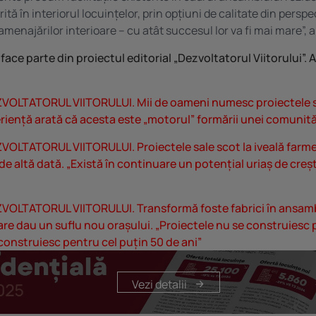
ită în interiorul locuințelor, prin opțiuni de calitate din perspe
a amenajărilor interioare – cu atât succesul lor va fi mai mare”, a
face parte din proiectul editorial „Dezvoltatorul Viitorului”
.
A
VOLTATORUL VIITORULUI. Mii de oameni numesc proiectele s
riență arată că acesta este „motorul” formării unei comunită
VOLTATORUL VIITORULUI. Proiectele sale scot la iveală farm
de altă dată. „Există în continuare un potențial uriaș de cre
VOLTATORUL VIITORULUI. Transformă foste fabrici în ansamb
are dau un suflu nou orașului. „Proiectele nu se construiesc
 construiesc pentru cel puțin 50 de ani”
Vezi detalii