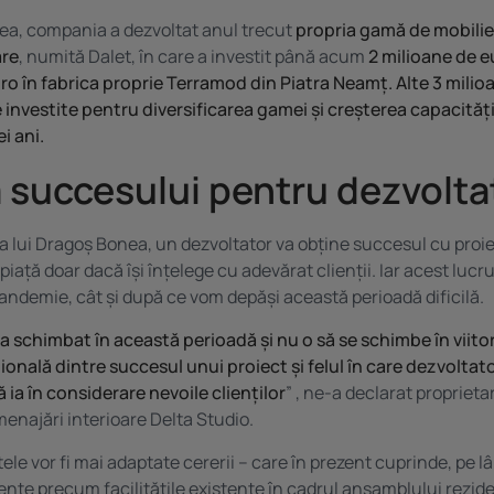
ea, compania a dezvoltat anul trecut
propria gamă de mobilier
are
, numită Dalet, în care a investit până acum
2 milioane de eu
o în fabrica proprie Terramod din Piatra Neamț. Alte 3 milio
 investite pentru diversificarea gamei și creșterea capacităț
ei ani.
 succesului pentru dezvolta
a lui Dragoș Bonea, un dezvoltator va obține succesul cu proi
piață doar dacă își înțelege cu adevărat clienții. Iar acest lucru
andemie, cât și după ce vom depăși această perioadă dificilă.
a schimbat în această perioadă și nu o să se schimbe în viitor
onală dintre succesul unui proiect și felul în care dezvoltator
 ia în considerare nevoile clienților
” , ne-a declarat proprieta
menajări interioare Delta Studio.
ele vor fi mai adaptate cererii – care în prezent cuprinde, pe l
mente precum facilitățile existente în cadrul ansamblului rezide