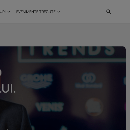
URI
EVENIMENTE TRECUTE
Investiții imobiliare de
peste 425...
20 noiembrie 2025
4 Min
UI.