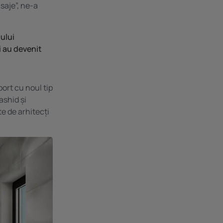
saje”, ne-a
ului
ii au devenit
port cu noul tip
ashid și
te de arhitecți