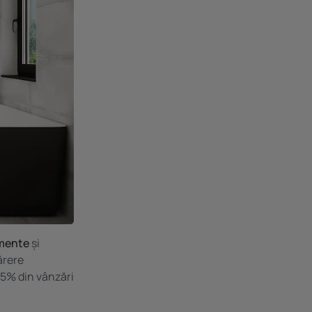
amente
și
ărere
45% din vânzări