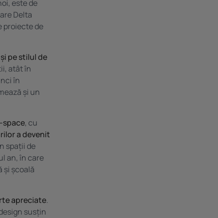
oi, este de
oare Delta
de proiecte de
i pe stilul de
i, atât în
unci în
rmează și un
-space
, cu
rilor a devenit
n spații de
l an, în care
ă și școală
arte apreciate
.
 design susțin