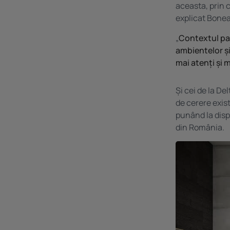
aceasta, prin c
explicat Bonea
„
Contextul pa
ambientelor și 
mai atenți și m
Și cei de la De
de cerere exist
punând la dispo
din România.