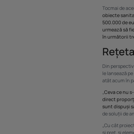
Tocmai de ace
obiecte sanit
500.000 de eur
urmează să fie
în următorii tr
Rețeta
Din perspectiv
le lansează pe 
atât acum în p
„
Ceva ce nu s-
direct proporți
sunt dispuși să
de soluții de a
„Cu cât proiect
și preț, și ele