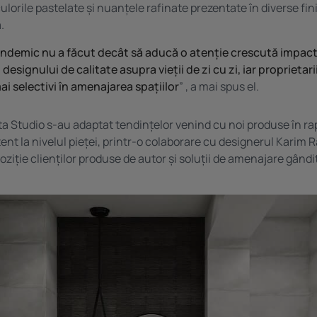
ulorile pastelate și nuanțele rafinate prezentate în diverse fini
.
ndemic nu a făcut decât să aducă o atenție crescută impact
designului de calitate asupra vieții de zi cu zi, iar proprietar
ai selectivi în amenajarea spațiilor
” , a mai spus el.
lta Studio s-au adaptat tendințelor venind cu noi produse în ra
ent la nivelul pieței, printr-o colaborare cu designerul Karim R
ziție clienților produse de autor și soluții de amenajare gândi