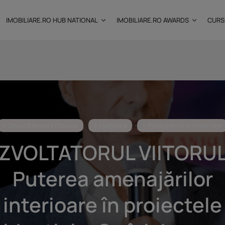
IMOBILIARE.RO HUB NATIONAL
IMOBILIARE.RO AWARDS
CURS
: Câtă
Investițiile publice și
Dezvoltatorul Viitorului
private remodelează...
Featured
Profesionist în Imobiliare
25 noiembrie 2025
9 Min
ZVOLTATORUL VIITORUL
Puterea amenajărilor
interioare în proiectele