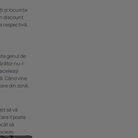
i și locuința
un discount
a respectivă,
ste genul de
ărător nu-l
 aceleași
ră. Când vine
lare din zonă.
șit să vă
care îl poate
ecât să
ocieze.