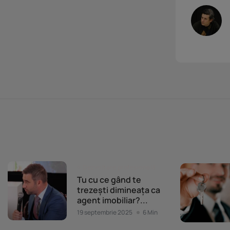
Dezvoltare profesională
Tu cu ce gând te
trezești dimineața ca
agent imobiliar?...
19 septembrie 2025
6 Min