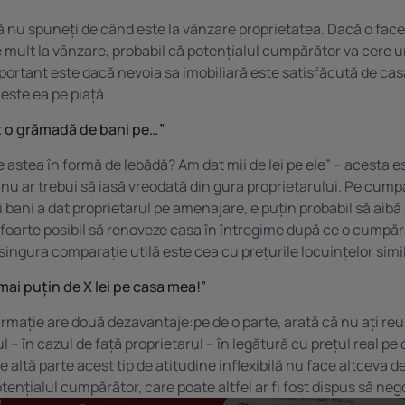
ă nu spuneți de când este la vânzare proprietatea. Dacă o faceț
 mult la vânzare, probabil că potențialul cumpărător va cere 
portant este dacă nevoia sa imobiliară este satisfăcută de cas
este ea pe piață.
it o grămadă de bani pe…”
e astea în formă de lebădă? Am dat mii de lei pe ele” – acesta e
e nu ar trebui să iasă vreodată din gura proprietarului. Pe cump
 bani a dat proprietarul pe amenajare, e puțin probabil să aibă
e foarte posibil să renoveze casa în întregime după ce o cumpă
singura comparație utilă este cea cu prețurile locuințelor simi
mai puțin de X lei pe casa mea!”
irmație are două dezavantaje:pe de o parte, arată că nu ați reu
l – în cazul de față proprietarul – în legătură cu prețul real pe 
de altă parte acest tip de atitudine inflexibilă nu face altceva d
tențialul cumpărător, care poate altfel ar fi fost dispus să neg