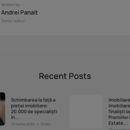
Written by
Andrei Panait
Senior editor
Recent Posts
Dezvoltare profesională
Dezvoltare
Schimbarea la față a
Imobiliare
pieței imobiliare:
Imobiliar
20.000 de specialiști
finaliști l
în...
Premiilor
Estate...
15 martie 2024
10 Min
23 octombrie