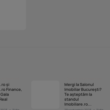
 profesională
Dezvoltare profesională
.ro și
Mergi la Salonul
e.ro Finance,
Imobiliar București?
a Gala
Te așteptăm la
 Real
standul
Imobiliare.ro...
 2023
3 Min
29 septembrie 2023
3 Min