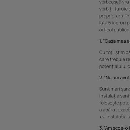
vorbească vrut
vorbiți, turuie
proprietarul în
Iată 5 lucruri 
articol publica
1. ”Casa mea e
Cu toții știm c
care trebuie r
potențialului 
2. ”Nu am avu
Sunt mari șans
instalația sani
folosește pote
a apărut exact
cu instalația s
3. ”Am scos-o 