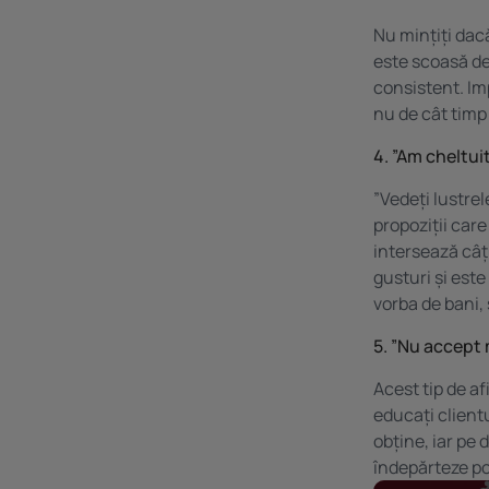
Nu mințiți dac
este scoasă de
consistent. Im
nu de cât timp 
4. ”Am cheltu
”Vedeți lustrel
propoziții car
intersează câți
gusturi și est
vorba de bani, 
5. ”Nu accept 
Acest tip de af
educați clientu
obține, iar pe 
îndepărteze po