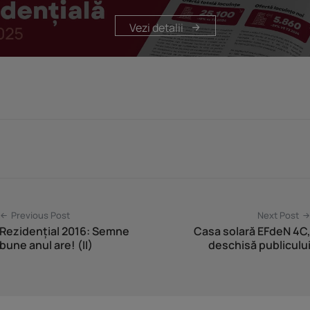
Vezi detalii
Previous Post
Next Post
Rezidențial 2016: Semne
Casa solară EFdeN 4C
bune anul are! (II)
deschisă publiculu