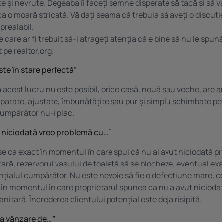
e și nevrute. Degeaba îi faceți semne disperate să tacă și să v
 ca o moară stricată. Vă dați seama că trebuia să aveți o discuți
 prealabil.
pe care ar fi trebuit să-i atrageți atenția că e bine să nu le spună
t pe
realtor.org
.
ste în stare perfectă”
ă acest lucru nu este posibil, orice casă, nouă sau veche, are 
eparate, ajustate, îmbunătățite sau pur și simplu schimbate p
cumpărător nu-i plac.
t niciodată vreo problemă cu…”
e ca exact în momentul în care spui că nu ai avut niciodată 
tară, rezervorul vasului de toaletă să se blocheze, eventual exa
nțialul cumpărător. Nu este nevoie să fie o defecțiune mare, 
 în momentul în care proprietarul spunea ca nu a avut niciod
anitară. Încrederea clientului potențial este deja risipită.
la vânzare de…”