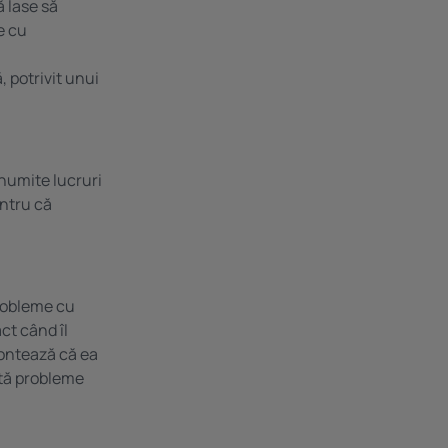
ă lase să
e cu
, potrivit unui
anumite lucruri
entru că
probleme cu
ct când îl
contează că ea
ată probleme