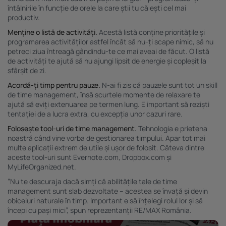
Listă parteneri (furnizori)
întâlnirile în funcție de orele la care știi tu că ești cel mai
productiv.
Menține o listă de activități.
Acestă listă conține prioritățile și
programarea activităților astfel încât să nu-ți scape nimic, să nu
petreci ziua întreagă gândindu-te ce mai aveai de făcut. O listă
de activități te ajută să nu ajungi lipsit de energie și copleșit la
sfârșit de zi.
Acordă-ți timp pentru pauze.
N-ai fi zis că pauzele sunt tot un skill
de time management, însă scurtele momente de relaxare te
ajută să eviți extenuarea pe termen lung. E important să reziști
tentației de a lucra extra, cu excepția unor cazuri rare.
Folosește tool-uri de time management.
Tehnologia e prietena
noastră când vine vorba de gestionarea timpului. Apar tot mai
multe aplicații extrem de utile și ușor de folosit. Câteva dintre
aceste tool-uri sunt Evernote.com, Dropbox.com și
MyLifeOrganized.net.
”Nu te descuraja dacă simți că abilitățile tale de time
management sunt slab dezvoltate – acestea se învață și devin
obiceiuri naturale în timp. Important e să înțelegi rolul lor și să
începi cu pași mici”, spun reprezentanții RE/MAX România.