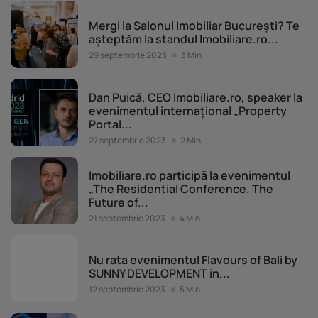
Dezvoltare profesională
Mergi la Salonul Imobiliar București? Te
așteptăm la standul Imobiliare.ro...
29 septembrie 2023
3 Min
Dezvoltare profesională
Dan Puică, CEO Imobiliare.ro, speaker la
evenimentul internațional „Property
Portal...
27 septembrie 2023
2 Min
Dezvoltare profesională
Imobiliare.ro participă la evenimentul
„The Residential Conference. The
Future of...
21 septembrie 2023
4 Min
Dezvoltare profesională
Nu rata evenimentul Flavours of Bali by
SUNNY DEVELOPMENT in...
12 septembrie 2023
5 Min
Dezvoltare profesională