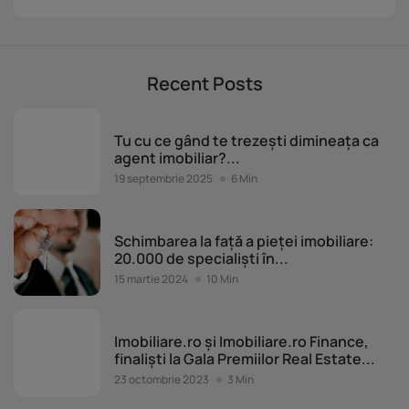
Recent Posts
Dezvoltare profesională
Tu cu ce gând te trezești dimineața ca
agent imobiliar?...
19 septembrie 2025
6 Min
Dezvoltare profesională
Schimbarea la față a pieței imobiliare:
20.000 de specialiști în...
15 martie 2024
10 Min
Dezvoltare profesională
Imobiliare.ro și Imobiliare.ro Finance,
finaliști la Gala Premiilor Real Estate...
23 octombrie 2023
3 Min