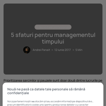
Dezvoltare profesională
5 sfaturi pentru managementul
timpului
Andrei Panait
12 iunie 2017
5 Min
Prioritizarea sarcinilor și pauzele sunt doar două dintre lucrurile pe
care ar fi bine să le faceți dacă vreți să lucrați eficient.
Nouă ne pasă ca datele tale personale să rămână
Indiferent că
confidențiale
ai program
flexibil sau
Noi și partenerii noștri
stocăm și/sau accesăm informații pe dispozitivul dvs.,
692
precum identificatorii cookie unici pentru prelucrarea datelor cu caracter
unul de la 9 la