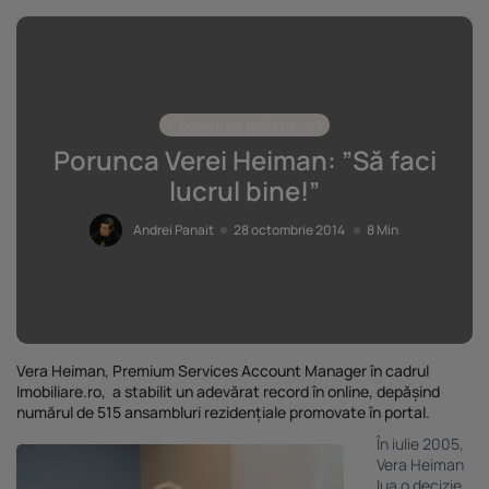
Dezvoltare profesională
Porunca Verei Heiman: ”Să faci
lucrul bine!”
Andrei Panait
28 octombrie 2014
8 Min
Vera Heiman, Premium Services Account Manager în
cadrul
Imobiliare
.
ro
, a
stabilit
un
adevărat record în online, depășind
numărul
de
515
ansambluri
rezidențiale
promovate
în portal.
În iulie 2005,
Vera Heiman
lua o decizie