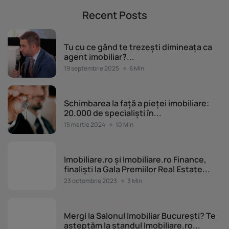
Recent Posts
Dezvoltare profesională
Tu cu ce gând te trezești dimineața ca
agent imobiliar?...
19 septembrie 2025
6 Min
Dezvoltare profesională
Schimbarea la față a pieței imobiliare:
20.000 de specialiști în...
15 martie 2024
10 Min
Dezvoltare profesională
Imobiliare.ro și Imobiliare.ro Finance,
finaliști la Gala Premiilor Real Estate...
23 octombrie 2023
3 Min
Dezvoltare profesională
Mergi la Salonul Imobiliar București? Te
așteptăm la standul Imobiliare.ro...