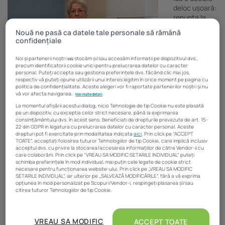
deloc ușoară:
renunța la
funcția și
Nouă ne pasă ca datele tale personale să rămână
acțiunile pe
confidențiale
care le
deținea în
Noi și partenerii noștri
stocăm și/sau accesăm informații pe dispozitivul dvs.,
692
cadrul unei
precum identificatorii cookie unici pentru prelucrarea datelor cu caracter
personal. Puteți accepta sau gestiona preferințele dvs. făcând clic mai jos,
firme de
respectiv vă puteți opune utilizării unui interes legitim în orice moment pe pagina cu
construcții.
politica de confidențialitate. Aceste alegeri vor fi raportate partenerilor noștri și nu
”M-am decis să fac o pauză, să mă adun, să văd ce știu, ce nu știu
vă vor afecta navigarea.
Mai multe detalii
și pe unde să o iau. Am zis că este momentul să-mi iau o lună
La momentul afișării acestui dialog, nicio Tehnologie de tip Cookie nu este plasată
sabatică, nu avusesem, cumulat, 30 de zile de concediu din 1983”,
pe un dispozitiv, cu exceptia celor strict necesare, până la exprimarea
consimțământului dvs. în acest sens. Beneficiati de drepturile prevazute de art. 15-
povestește ea.
22 din GDPR in legatura cu prelucrarea datelor cu caracter personal. Aceste
drepturi pot fi exercitate prin modalitatea indicata
aici
. Prin click pe “ACCEPT
Nu a putut sta însă deoparte, și, la solicitarea unui prieten, s-a
TOATE”, acceptați folosirea tuturor Tehnologiilor de tip Cookie, care implică inclusiv
ocupat de amenajarea interioară a casei acestuia. În acea vreme,
acceptul dvs. cu privire la stocarea/accesarea informațiilor de către Vendor-ii cu
care colaborăm. Prin click pe “VREAU SA MODIFIC SETARILE INDIVIDUAL” puteți
a primit propunerea de a veni la
Imobiliare.ro
. ”Nu-mi imaginam că
schimba preferințele în mod individual, mai puțin cele legate de cookie strict
poți face un business din online, ci știam doar că poți să folosești
necesare pentru funcționarea website-ului. Prin click pe „VREAU SA MODIFIC
online-ul pentru a-ți dezvolta business-ul”, povestește Vera
SETARILE INDIVIDUAL”, iar ulterior pe „SALVEAZĂ MODIFICĂRILE”, fără a vă exprima
opțiunea în mod personalizat pe Scopuri/Vendor-i, respingeți plasarea și/sau
Heiman. ”M-am hotărât, în august 2005, să încerc. Îmi plac
citirea tuturor Tehnologiilor de tip Cookie.
provocările, în sensul de a mă educa. M-am convins că pot să fac
altceva, eu am terminat «Finanțe», nu vin din partea tehnică. Am
Atât noi, cât și partenerii noștri prelucrăm datele pentru
avut însă, de-a lungul timpului, o singură poruncă pentru mine: să
a oferi:
VREAU SA MODIFIC
ACCEPT TOATE
faci lucrul bine.”