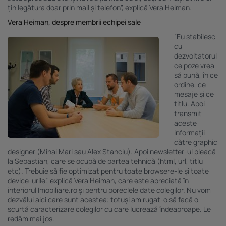
țin legătura doar prin mail și telefon”, explică Vera Heiman.
Vera Heiman,
despre
membrii echipei sale
”Eu stabilesc
cu
dezvoltatorul
ce poze vrea
să pună, în ce
ordine, ce
mesaje și ce
titlu.
Apoi
transmit
aceste
informații
către graphic
designer (Mihai Mari
sau
Alex Stanciu). Apoi newsletter-ul pleacă
la Sebastian, care se ocupă de partea tehnică (html, url, titlu
etc). Trebuie să fie optimizat pentru toate browsere-le și toate
device-urile”, explică Vera Heiman, care este apreciată în
interiorul Imobiliare.ro și pentru poreclele date colegilor. Nu vom
dezvălui aici care sunt acestea; totuși am rugat-o să facă o
scurtă caracterizare colegilor cu care lucrează îndeaproape. Le
redăm mai jos.