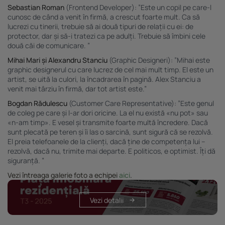
Sebastian Roman
(Frontend Developer): ”Este un copil pe care-l
cunosc de când a venit în firmă, a crescut foarte mult. Ca să
lucrezi cu tinerii, trebuie să ai două tipuri de relații cu ei: de
protector, dar și să-i tratezi ca pe adulți. Trebuie să îmbini cele
două căi de comunicare. ”
Mihai Mari și Alexandru Stanciu
(Graphic Designeri): ”Mihai este
graphic designerul cu care lucrez de cel mai mult timp. El este un
artist, se uită la culori, la încadrarea în pagină. Alex Stanciu a
venit mai târziu în firmă, dar tot artist este.”
Bogdan Rădulescu
(Customer Care Representative): ”Este genul
de coleg pe care și l-ar dori oricine. La el nu există «nu pot» sau
«n-am timp». E vesel și transmite foarte multă încredere. Dacă
sunt plecată pe teren și îi las o sarcină, sunt sigură că se rezolvă.
El preia telefoanele de la clienți, dacă ține de competența lui –
rezolvă, dacă nu, trimite mai departe. E politicos, e optimist. Îți dă
siguranță. ”
Vezi
întreaga
galerie
foto
a
echipei
aici
.
Vezi detalii