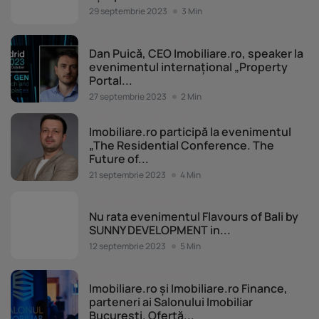
29 septembrie 2023
3 Min
Dezvoltare profesională
Dan Puică, CEO Imobiliare.ro, speaker la
evenimentul internațional „Property
Portal...
27 septembrie 2023
2 Min
Dezvoltare profesională
Imobiliare.ro participă la evenimentul
„The Residential Conference. The
Future of...
21 septembrie 2023
4 Min
Dezvoltare profesională
Nu rata evenimentul Flavours of Bali by
SUNNY DEVELOPMENT in...
12 septembrie 2023
5 Min
Dezvoltare profesională
Imobiliare.ro și Imobiliare.ro Finance,
parteneri ai Salonului Imobiliar
București. Ofertă...