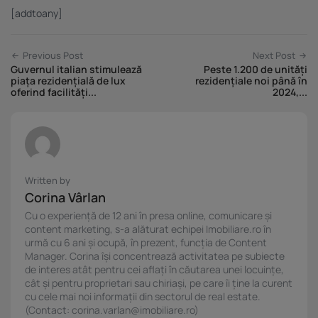
[addtoany]
Previous Post
Next Post
Guvernul italian stimulează
Peste 1.200 de unități
piața rezidențială de lux
rezidențiale noi până în
oferind facilități...
2024,...
Written by
Corina Vârlan
Cu o experiență de 12 ani în presa online, comunicare și
content marketing, s-a alăturat echipei Imobiliare.ro în
urmă cu 6 ani și ocupă, în prezent, funcția de Content
Manager. Corina își concentrează activitatea pe subiecte
de interes atât pentru cei aflați în căutarea unei locuințe,
cât și pentru proprietari sau chiriași, pe care îi ține la curent
cu cele mai noi informații din sectorul de real estate.
(Contact: corina.varlan@imobiliare.ro)