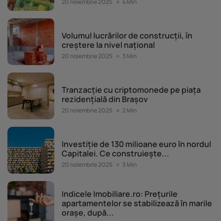
20 noiembrie 2025
4 Min
Piața imobiliară
Volumul lucrărilor de construcții, în
creștere la nivel național
20 noiembrie 2025
3 Min
Piața imobiliară
Tranzacție cu criptomonede pe piața
rezidențială din Brașov
20 noiembrie 2025
2 Min
Piața imobiliară
Investiție de 130 milioane euro în nordul
Capitalei. Ce construiește...
20 noiembrie 2025
3 Min
Piața imobiliară
Indicele Imobiliare.ro: Prețurile
apartamentelor se stabilizează în marile
orașe, după...