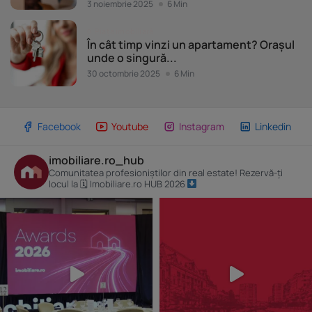
3 noiembrie 2025
6 Min
Piața imobiliară
În cât timp vinzi un apartament? Orașul
unde o singură...
30 octombrie 2025
6 Min
Facebook
Youtube
Instagram
Linkedin
imobiliare.ro_hub
Comunitatea profesioniștilor din real estate! Rezervă-ți
locul la 🗓 Imobiliare.ro HUB 2026