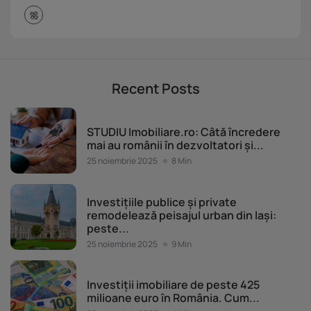
Recent Posts
Piața imobiliară
STUDIU Imobiliare.ro: Câtă încredere
mai au românii în dezvoltatori și...
25 noiembrie 2025
8 Min
Piața imobiliară
Investițiile publice și private
remodelează peisajul urban din Iași:
peste...
25 noiembrie 2025
9 Min
Piața imobiliară
Investiții imobiliare de peste 425
milioane euro în România. Cum...