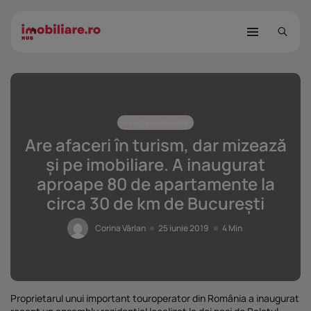
Piața imobiliară
Are afaceri în turism, dar mizează
și pe imobiliare. A inaugurat
aproape 80 de apartamente la
STUDIU Imobiliare.ro: Câtă încredere
circa 30 de km de București
mai...
25 noiembrie 2025
8 Min
Corina Vârlan
25 iunie 2019
4 Min
Investițiile publice și private
remodelează...
25 noiembrie 2025
9 Min
Proprietarul unui important touroperator din România a inaugurat