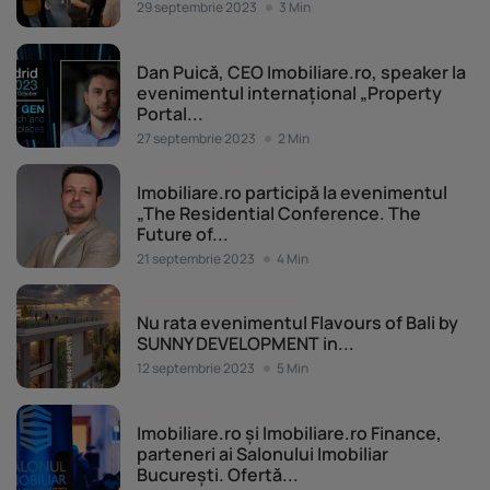
29 septembrie 2023
3 Min
Dezvoltare profesională
Dan Puică, CEO Imobiliare.ro, speaker la
evenimentul internațional „Property
Portal...
27 septembrie 2023
2 Min
Dezvoltare profesională
Imobiliare.ro participă la evenimentul
„The Residential Conference. The
Future of...
21 septembrie 2023
4 Min
Dezvoltare profesională
Nu rata evenimentul Flavours of Bali by
SUNNY DEVELOPMENT in...
12 septembrie 2023
5 Min
Dezvoltare profesională
Imobiliare.ro și Imobiliare.ro Finance,
parteneri ai Salonului Imobiliar
București. Ofertă...