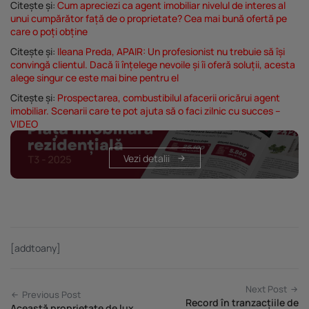
Citește și:
Cum apreciezi ca agent imobiliar nivelul de interes al
Listă parteneri (furnizori)
unui cumpărător față de o proprietate? Cea mai bună ofertă pe
care o poți obține
Citește și:
Ileana Preda, APAIR: Un profesionist nu trebuie să își
convingă clientul. Dacă îi înțelege nevoile și îi oferă soluții, acesta
alege singur ce este mai bine pentru el
Citește și:
Prospectarea, combustibilul afacerii oricărui agent
imobiliar. Scenarii care te pot ajuta să o faci zilnic cu succes –
VIDEO
Vezi detalii
[addtoany]
Next Post
Previous Post
Record în tranzacțiile de
Această proprietate de lux