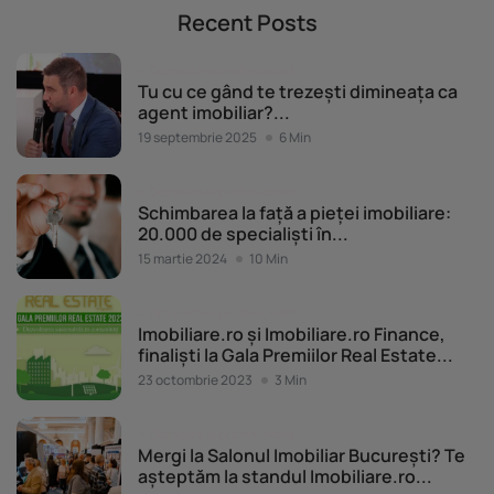
Recent Posts
Dezvoltare profesională
Tu cu ce gând te trezești dimineața ca
agent imobiliar?...
19 septembrie 2025
6 Min
Dezvoltare profesională
Schimbarea la față a pieței imobiliare:
20.000 de specialiști în...
15 martie 2024
10 Min
Dezvoltare profesională
Imobiliare.ro și Imobiliare.ro Finance,
finaliști la Gala Premiilor Real Estate...
23 octombrie 2023
3 Min
Dezvoltare profesională
Mergi la Salonul Imobiliar București? Te
așteptăm la standul Imobiliare.ro...