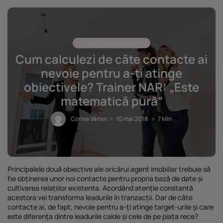
Dezvoltare profesională
Cum calculezi de câte contacte ai
nevoie pentru a-ți atinge
obiectivele? Trainer NAR: „Este
matematică pură”
Corina Vârlan
10 mai 2018
7 Min
Principalele două obiective ale oricărui agent imobiliar trebuie să
fie obținerea unor noi contacte pentru propria bază de date și
cultivarea relațiilor existente. Acordând atenție constantă
acestora vei transforma leadurile în tranzacții. Dar de câte
contacte ai, de fapt, nevoie pentru a-ți atinge target-urile și care
este diferența dintre leadurile calde și cele de pe piața rece?