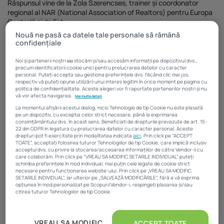
Răspunsul vine de la Zola Szerencses, trainer și coordonator
regional al NAR (National Association of Realtors) pentru Europa
Centrală și de Est.
Nouă ne pasă ca datele tale personale să rămână
confidențiale
Noi și partenerii noștri
stocăm și/sau accesăm informații pe dispozitivul dvs.,
692
precum identificatorii cookie unici pentru prelucrarea datelor cu caracter
personal. Puteți accepta sau gestiona preferințele dvs. făcând clic mai jos,
respectiv vă puteți opune utilizării unui interes legitim în orice moment pe pagina cu
politica de confidențialitate. Aceste alegeri vor fi raportate partenerilor noștri și nu
vă vor afecta navigarea.
Mai multe detalii
La momentul afișării acestui dialog, nicio Tehnologie de tip Cookie nu este plasată
pe un dispozitiv, cu exceptia celor strict necesare, până la exprimarea
consimțământului dvs. în acest sens. Beneficiati de drepturile prevazute de art. 15-
22 din GDPR in legatura cu prelucrarea datelor cu caracter personal. Aceste
drepturi pot fi exercitate prin modalitatea indicata
aici
. Prin click pe “ACCEPT
TOATE”, acceptați folosirea tuturor Tehnologiilor de tip Cookie, care implică inclusiv
acceptul dvs. cu privire la stocarea/accesarea informațiilor de către Vendor-ii cu
care colaborăm. Prin click pe “VREAU SA MODIFIC SETARILE INDIVIDUAL” puteți
schimba preferințele în mod individual, mai puțin cele legate de cookie strict
necesare pentru funcționarea website-ului. Prin click pe „VREAU SA MODIFIC
SETARILE INDIVIDUAL”, iar ulterior pe „SALVEAZĂ MODIFICĂRILE”, fără a vă exprima
„Generarea leadurilor este extrem de importantă pentru că fără
opțiunea în mod personalizat pe Scopuri/Vendor-i, respingeți plasarea și/sau
leaduri nu există clienți”, a explicat Zola Szerencses, prezent la un
citirea tuturor Tehnologiilor de tip Cookie.
curs de specializare organizat la București de către
reprezentanții Asociației Profesionale a Agenților Imobiliari din
Atât noi, cât și partenerii noștri prelucrăm datele pentru
România (APAIR), adăugând că pentru a nu pierde leadurile ai
a oferi:
VREAU SA MODIFIC
ACCEPT TOATE