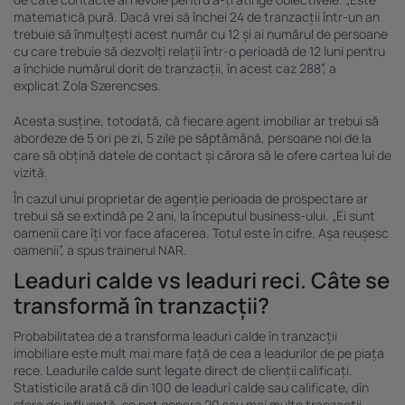
matematică pură. Dacă vrei să închei 24 de tranzacții într-un an
trebuie să înmulțești acest număr cu 12 și ai numărul de persoane
cu care trebuie să dezvolți relații într-o perioadă de 12 luni pentru
a închide numărul dorit de tranzacții, în acest caz 288”, a
explicat Zola Szerencses.
Acesta susține, totodată, că fiecare agent imobiliar ar trebui să
abordeze de 5 ori pe zi, 5 zile pe săptămână, persoane noi de la
care să obțină datele de contact și cărora să le ofere cartea lui de
vizită.
În cazul unui proprietar de agenție perioada de prospectare ar
trebui să se extindă pe 2 ani, la începutul business-ului. „Ei sunt
oamenii care îți vor face afacerea. Totul este în cifre. Așa reușesc
oamenii”, a spus trainerul NAR.
Leaduri calde vs leaduri reci. Câte se
transformă în tranzacții?
Probabilitatea de a transforma leaduri calde în tranzacții
imobiliare este mult mai mare față de cea a leadurilor de pe piața
rece. Leadurile calde sunt legate direct de clienții calificați.
Statisticile arată că din 100 de leaduri calde sau calificate, din
sfera de influență, se pot genera 20 sau mai multe tranzacții.