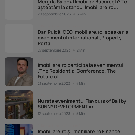
Mergi la Salonul Imobiliar București? Te
așteptăm la standul Imobiliare.ro...
29 septembrie 2023
3 Min
Dezvoltare profesională
Dan Puică, CEO Imobiliare.ro, speaker la
evenimentul internațional „Property
Portal...
27 septembrie 2023
2 Min
Dezvoltare profesională
Imobiliare.ro participă la evenimentul
„The Residential Conference. The
Future of...
21 septembrie 2023
4 Min
Dezvoltare profesională
Nu rata evenimentul Flavours of Bali by
SUNNY DEVELOPMENT in...
12 septembrie 2023
5 Min
Dezvoltare profesională
Imobiliare.ro și Imobiliare.ro Finance,