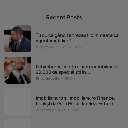
Recent Posts
Dezvoltare profesională
Tu cu ce gând te trezești dimineața ca
agent imobiliar?...
19 septembrie 2025
6 Min
Dezvoltare profesională
Schimbarea la față a pieței imobiliare:
20.000 de specialiști în...
15 martie 2024
10 Min
Dezvoltare profesională
Imobiliare.ro și Imobiliare.ro Finance,
finaliști la Gala Premiilor Real Estate...
23 octombrie 2023
3 Min
Dezvoltare profesională